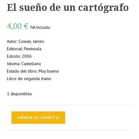
El sueño de un cartógrafo
4,00
€
IVA Incluido
Autor: Cowan, James
Editorial: Península
Edición: 2006
Idioma: Castellano
Estado del libro: Muy bueno
Libro de segunda mano
1 disponibles
El
AÑADIR AL CARRITO
sueño
de
un