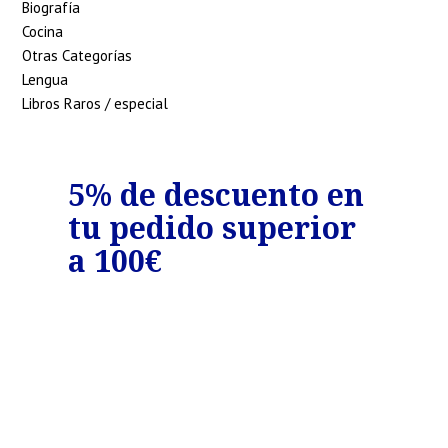
Biografía
Cocina
Otras Categorías
Lengua
Libros Raros / especial
o
5% de descuento en
7%
tu pedido superior
tu
€
a 100€
a 