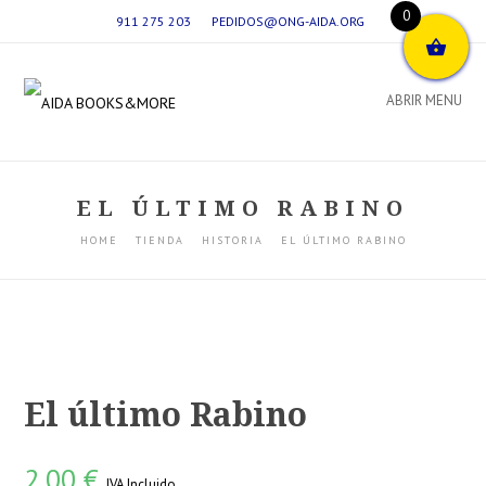
0
911 275 203
PEDIDOS@ONG-AIDA.ORG
ABRIR MENU
EL ÚLTIMO RABINO
HOME
TIENDA
HISTORIA
EL ÚLTIMO RABINO
El último Rabino
2,00
€
IVA Incluido