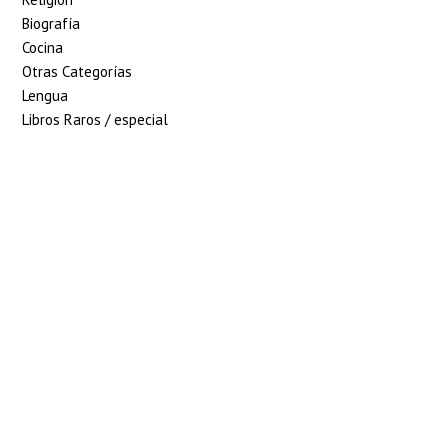
Biografía
Cocina
Otras Categorías
Lengua
Libros Raros / especial
5% de descuento en
tu pedido superior
a 100€
7% de descuento en
tu pedido superior
a 150€