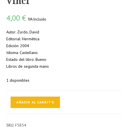
Vinci
4,00
€
IVA Incluido
Autor: Zurdo, David
Editorial: Hermética
Edición: 2004
Idioma: Castellano
Estado del libro: Bueno
Libros de segunda mano
1 disponibles
El
AÑADIR AL CARRITO
último
secreto
de
SKU:
F5854
Da