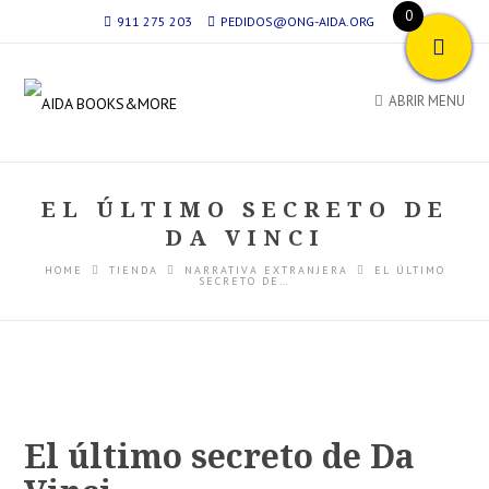
0
911 275 203
PEDIDOS@ONG-AIDA.ORG
ABRIR MENU
EL ÚLTIMO SECRETO DE
DA VINCI
HOME
TIENDA
NARRATIVA EXTRANJERA
EL ÚLTIMO
SECRETO DE…
El último secreto de Da