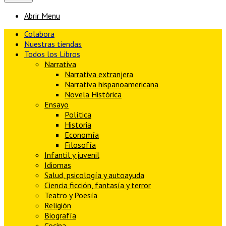
Abrir Menu
Colabora
Nuestras tiendas
Todos los Libros
Narrativa
Narrativa extranjera
Narrativa hispanoamericana
Novela Histórica
Ensayo
Política
Historia
Economía
Filosofía
Infantil y juvenil
Idiomas
Salud, psicología y autoayuda
Ciencia ficción, fantasía y terror
Teatro y Poesía
Religión
Biografía
Cocina