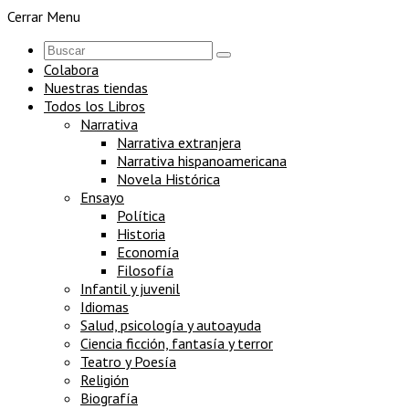
Cerrar Menu
Colabora
Nuestras tiendas
Todos los Libros
Narrativa
Narrativa extranjera
Narrativa hispanoamericana
Novela Histórica
Ensayo
Política
Historia
Economía
Filosofía
Infantil y juvenil
Idiomas
Salud, psicología y autoayuda
Ciencia ficción, fantasía y terror
Teatro y Poesía
Religión
Biografía