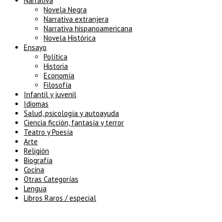
Narrativa
Novela Negra
Narrativa extranjera
Narrativa hispanoamericana
Novela Histórica
Ensayo
Política
Historia
Economía
Filosofía
Infantil y juvenil
Idiomas
Salud, psicología y autoayuda
Ciencia ficción, fantasía y terror
Teatro y Poesía
Arte
Religión
Biografía
Cocina
Otras Categorías
Lengua
Libros Raros / especial