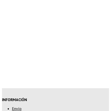
5% de descuento en tu pedido
superior a 100€
7% de descuento en tu pedido
superior a 150€
10% de descuento en tu pedido
superior a 200€
15% de descuento en pedidos
superiores a 250€
INFORMACIÓN
Envío