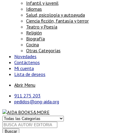
Infantil y juvenil
Idiomas
Salud, psicología y autoayuda
Ciencia ficción, fantasía y terror
Teatro y Poesía
Religión
Biografía
Cocina
Otras Categorías
Novedades
Contáctenos
Mi cuenta
Lista de deseos
Abrir Menu
911 275 203
pedidos@ong-aida.org
Buscar