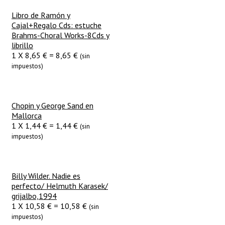
Libro de Ramón y
Cajal+Regalo Cds: estuche
Brahms-Choral Works-8Cds y
librillo
1
X
8,65
€
=
8,65
€
(sin
impuestos)
Chopin y George Sand en
Mallorca
1
X
1,44
€
=
1,44
€
(sin
impuestos)
Billy Wilder. Nadie es
perfecto/ Helmuth Karasek/
grijalbo,1994
1
X
10,58
€
=
10,58
€
(sin
impuestos)