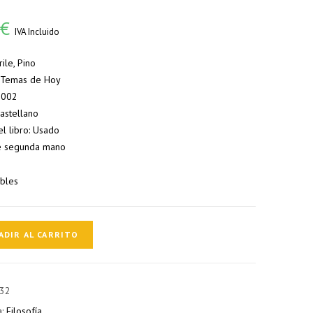
0
€
IVA Incluido
rile, Pino
l: Temas de Hoy
 2002
Castellano
el libro: Usado
e segunda mano
ibles
ADIR AL CARRITO
32
a:
Filosofía