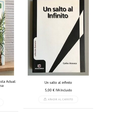
ola Actual:
Un salto al infinito
osa
5,00
€
IVA Incluido
AÑADIR AL CARRITO