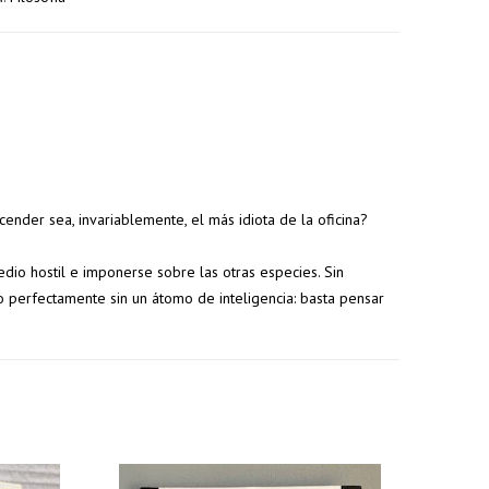
nder sea, invariablemente, el más idiota de la oficina?
edio hostil e imponerse sobre las otras especies. Sin
5% de
7% de
 perfectamente sin un átomo de inteligencia: basta pensar
descuento
descuento
s
en tu
en tu
s
pedido
pedido
superior a
superior a
100€
150€