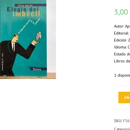
3,0
Autor: Ap
Editoria
Edición:
Idioma: 
Estado d
Libros d
1 dispon
Elogio
AÑ
del
Imbécil
cantidad
SKU:
F56
Categorí