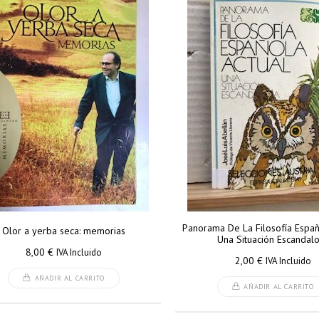
Panorama De La Filosofía Españ
Olor a yerba seca: memorias
Una Situación Escandal
8,00
€
IVA Incluido
2,00
€
IVA Incluido
AÑADIR AL CARRITO
AÑADIR AL CARRITO