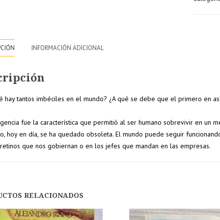
PCIÓN
INFORMACIÓN ADICIONAL
cripción
é hay tantos imbéciles en el mundo? ¿A qué se debe que el primero en asce
ligencia fue la característica que permitió al ser humano sobrevivir en un m
10% de
15% de
, hoy en día, se ha quedado obsoleta. El mundo puede seguir funcionando
cretinos que nos gobiernan o en los jefes que mandan en las empresas.
nto
descuento
descuento
en tu
en pedido
pedido
superiore
UCTOS RELACIONADOS
r a
superior a
a 250€
200€