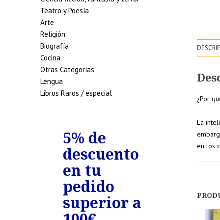
Teatro y Poesía
Arte
Religión
Biografía
DESCRI
Cocina
Otras Categorías
Des
Lengua
Libros Raros / especial
¿Por qu
La inte
de
5% de
7% de
embargo
en los 
uento
descuento
descue
edidos
en tu
en tu
riores
pedido
pedido
PROD
0€
superior a
superio
100€
150€