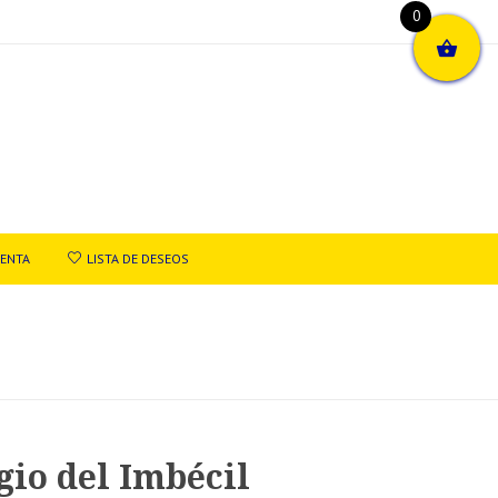
0
UENTA
LISTA DE DESEOS
gio del Imbécil