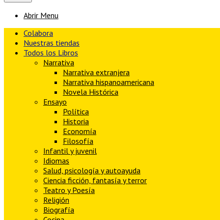
Abrir Menu
Colabora
Nuestras tiendas
Todos los Libros
Narrativa
Narrativa extranjera
Narrativa hispanoamericana
Novela Histórica
Ensayo
Política
Historia
Economía
Filosofía
Infantil y juvenil
Idiomas
Salud, psicología y autoayuda
Ciencia ficción, fantasía y terror
Teatro y Poesía
Religión
Biografía
Cocina