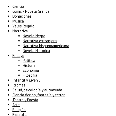
Ciencia
Cómic / Novela Gráfica
Donaciones
Musica
Vales Regalo
Narrativa
Novela Negra
Narrativa extranjera
Narrativa hispanoamericana
Novela Histórica
Ensayo
Política
Historia
Economía
Filosofía
Infantil y juvenil
Idiomas
Salud, psicología y autoayuda
Ciencia ficción, fantasía y terror
Teatro y Poesía
Arte
Religión
Biografía