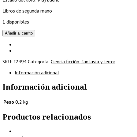
Libros de segunda mano
1 disponibles
Escalofrío,
Añadir al carrito
Especialista
en
Vampiros
cantidad
SKU:
f2494
Categoría:
Ciencia ficción, fantasía y terror
Información adicional
Información adicional
Peso
0,2 kg
Productos relacionados