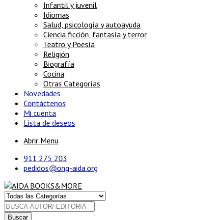
Infantil y juvenil
Idiomas
Salud, psicología y autoayuda
Ciencia ficción, fantasía y terror
Teatro y Poesía
Religión
Biografía
Cocina
Otras Categorías
Novedades
Contáctenos
Mi cuenta
Lista de deseos
Abrir Menu
911 275 203
pedidos@ong-aida.org
Buscar