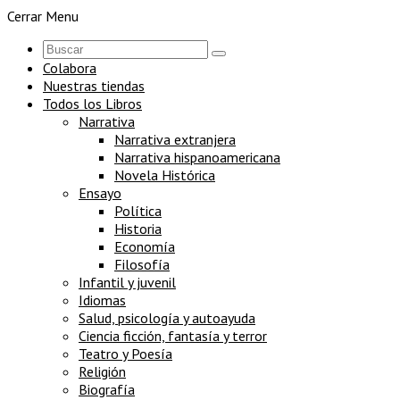
Cerrar Menu
Colabora
Nuestras tiendas
Todos los Libros
Narrativa
Narrativa extranjera
Narrativa hispanoamericana
Novela Histórica
Ensayo
Política
Historia
Economía
Filosofía
Infantil y juvenil
Idiomas
Salud, psicología y autoayuda
Ciencia ficción, fantasía y terror
Teatro y Poesía
Religión
Biografía