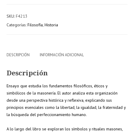
de
la
SKU:
F4213
masonería
Categorías:
Filosofía
,
Historia
cantidad
DESCRIPCIÓN
INFORMACIÓN ADICIONAL
Descripción
Ensayo que estudia los fundamentos filosóficos, éticos y
simbólicos de la masonería. El autor analiza esta organización
desde una perspectiva histórica y reflexiva, explicando sus
principios esenciales como la libertad, la igualdad, la fraternidad y
la búsqueda del perfeccionamiento humano.
A lo largo del libro se exploran los símbolos y rituales masones,