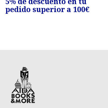
5% de descuento en tu
7
€
pedido superior a 100€
p