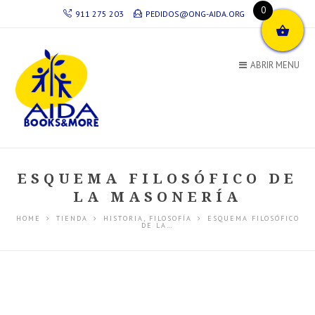
0
911 275 203
PEDIDOS@ONG-AIDA.ORG
ABRIR MENU
ESQUEMA FILOSÓFICO DE
LA MASONERÍA
HOME
TIENDA
HISTORIA
,
FILOSOFÍA
ESQUEMA FILOSÓFICO
DE LA…