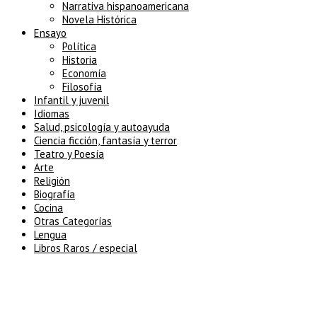
Narrativa hispanoamericana
Novela Histórica
Ensayo
Política
Historia
Economía
Filosofía
Infantil y juvenil
Idiomas
Salud, psicología y autoayuda
Ciencia ficción, fantasía y terror
Teatro y Poesía
Arte
Religión
Biografía
Cocina
Otras Categorías
Lengua
Libros Raros / especial
5% de descuento en tu pedido
superior a 100€