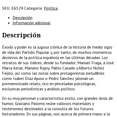
Una
SKU:
E6529
Categoría:
Política
historia
crítica
Descripción
de
Información adicional
la
derecha
Descripción
española/2024,nuevo*
cantidad
Éxodo y poder es la jugosa crónica de la historia de medio siglo
de vida del Partido Popular y, por tanto, de muchos momentos
decisivos de la política española en las últimas décadas. Los
retratos de sus líderes, desde su fundador, Manuel Fraga, a José
María Aznar, Mariano Rajoy, Pablo Casado y Alberto Núñez
Feijóo, así como las notas sobre protagonistas ineludibles
como Isabel Díaz Ayuso o Pedro Sánchez jalonan un
pormenorizado relato, rico en pinceladas psicológicas,
exclusivas periodísticas y análisis político.
En su muy personal y característico estilo, con grandes dosis de
humor, Graciano Palomo reúne valiosos materiales y
testimonios destinados a la consulta de los futuros
historiadores. En sus páginas, nos acerca de primera mano a la