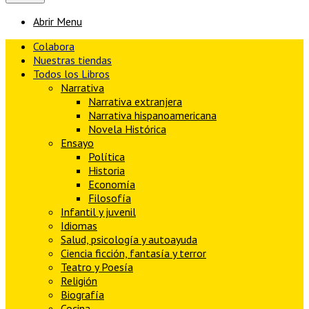
Abrir Menu
Colabora
Nuestras tiendas
Todos los Libros
Narrativa
Narrativa extranjera
Narrativa hispanoamericana
Novela Histórica
Ensayo
Política
Historia
Economía
Filosofía
Infantil y juvenil
Idiomas
Salud, psicología y autoayuda
Ciencia ficción, fantasía y terror
Teatro y Poesía
Religión
Biografía
Cocina