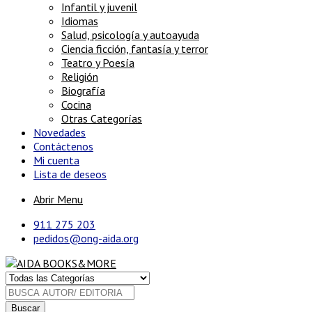
Infantil y juvenil
Idiomas
Salud, psicología y autoayuda
Ciencia ficción, fantasía y terror
Teatro y Poesía
Religión
Biografía
Cocina
Otras Categorías
Novedades
Contáctenos
Mi cuenta
Lista de deseos
Abrir Menu
911 275 203
pedidos@ong-aida.org
Buscar