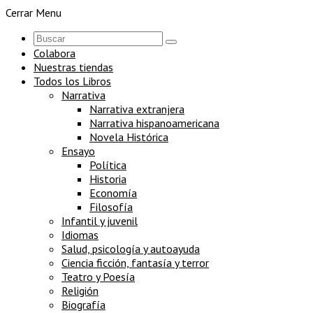
Cerrar Menu
Colabora
Nuestras tiendas
Todos los Libros
Narrativa
Narrativa extranjera
Narrativa hispanoamericana
Novela Histórica
Ensayo
Política
Historia
Economía
Filosofía
Infantil y juvenil
Idiomas
Salud, psicología y autoayuda
Ciencia ficción, fantasía y terror
Teatro y Poesía
Religión
Biografía