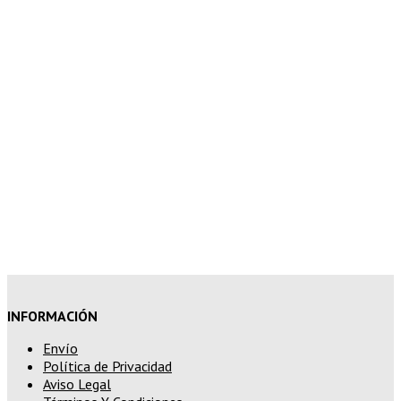
7% de descuento en tu pedido
superior a 150€
10% de descuento en tu pedido
superior a 200€
15% de descuento en pedidos
superiores a 250€
INFORMACIÓN
Envío
Política de Privacidad
Aviso Legal