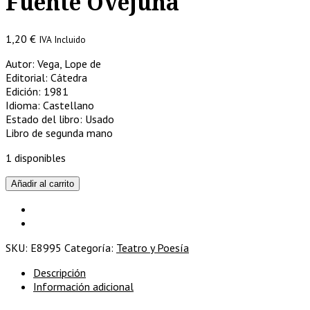
Fuente Ovejuna
1,20
€
IVA Incluido
Autor: Vega, Lope de
Editorial: Cátedra
Edición: 1981
Idioma: Castellano
Estado del libro: Usado
Libro de segunda mano
1 disponibles
Fuente
Añadir al carrito
Ovejuna
cantidad
SKU:
E8995
Categoría:
Teatro y Poesía
Descripción
Información adicional