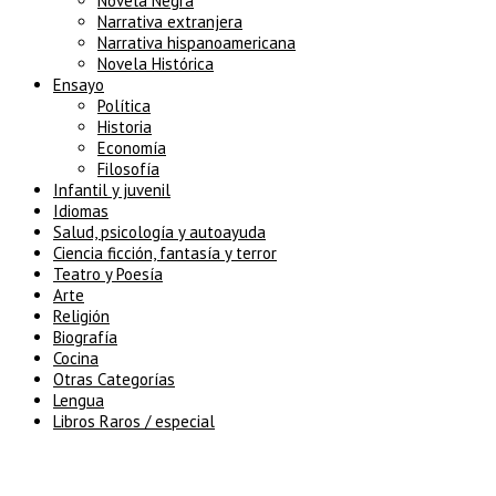
Novela Negra
Narrativa extranjera
Narrativa hispanoamericana
Novela Histórica
Ensayo
Política
Historia
Economía
Filosofía
Infantil y juvenil
Idiomas
Salud, psicología y autoayuda
Ciencia ficción, fantasía y terror
Teatro y Poesía
Arte
Religión
Biografía
Cocina
Otras Categorías
Lengua
Libros Raros / especial
5% de descuento en tu pedido super