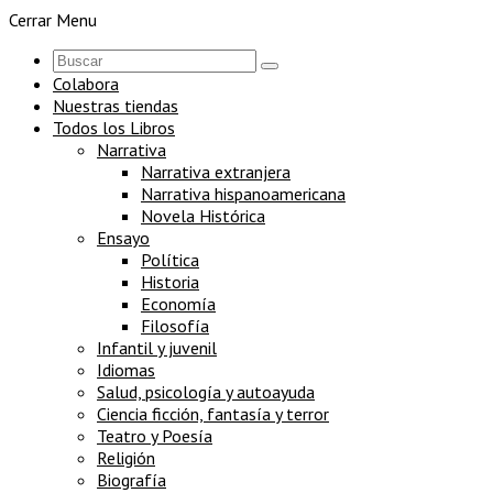
Cerrar Menu
Colabora
Nuestras tiendas
Todos los Libros
Narrativa
Narrativa extranjera
Narrativa hispanoamericana
Novela Histórica
Ensayo
Política
Historia
Economía
Filosofía
Infantil y juvenil
Idiomas
Salud, psicología y autoayuda
Ciencia ficción, fantasía y terror
Teatro y Poesía
Religión
Biografía