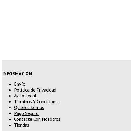
7% de descuento en tu pedido super
10% de descuento en tu pedido supe
15% de descuento en pedidos superi
INFORMACIÓN
Envío
Política de Privacidad
Aviso Legal
Términos Y Condiciones
Quiénes Somos
Pago Seguro
Contacte Con Nosotros
Tiendas