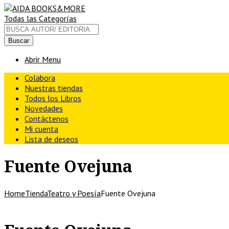
Buscar
Todas las Categorías
Abrir Menu
Colabora
Nuestras tiendas
Todos los Libros
Novedades
Contáctenos
Mi cuenta
Lista de deseos
Fuente Ovejuna
Home
Tienda
Teatro y Poesía
Fuente Ovejuna