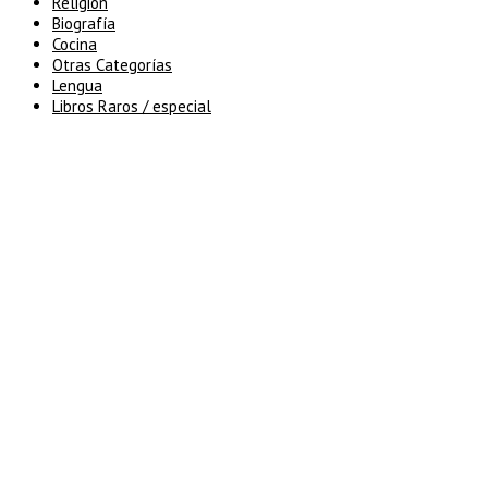
Religión
Biografía
Cocina
Otras Categorías
Lengua
Libros Raros / especial
5% de descuento en tu pedido
superior a 100€
7% de descuento en tu pedido
superior a 150€
10% de descuento en tu pedido
superior a 200€
15% de descuento en pedidos