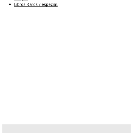
Libros Raros / especial
5% de descuento en tu pedido
superior a 100€
7% de descuento en tu pedido
superior a 150€
10% de descuento en tu pedido
superior a 200€
15% de descuento en pedidos
superiores a 250€