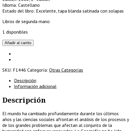
Idioma: Castellano
Estado del libro: Excelente, tapa blanda satinada con solapas
Libros de segunda mano
1 disponibles
Geografía
Añadir al carrito
humana.
Procesos,
riesgos
e
SKU:
F1446
Categoría:
Otras Categorías
incertidumbres
en
Descripción
un
Información adicional
mundo
globalizado
Descripción
cantidad
El mundo ha cambiado profundamente durante los últimos
años y las ciencias sociales afrontan el análisis de los procesos y
de los grandes problemas que afectan al conjunto de la
humanidad con enfoques renovados. La Geografía no ha sido