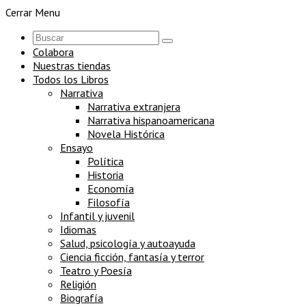
Cerrar Menu
Colabora
Nuestras tiendas
Todos los Libros
Narrativa
Narrativa extranjera
Narrativa hispanoamericana
Novela Histórica
Ensayo
Política
Historia
Economía
Filosofía
Infantil y juvenil
Idiomas
Salud, psicología y autoayuda
Ciencia ficción, fantasía y terror
Teatro y Poesía
Religión
Biografía