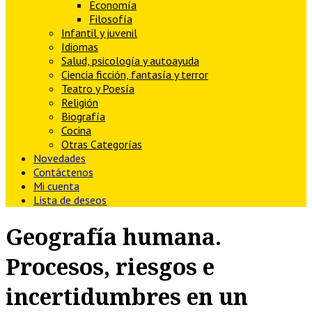
Economía
Filosofía
Infantil y juvenil
Idiomas
Salud, psicología y autoayuda
Ciencia ficción, fantasía y terror
Teatro y Poesía
Religión
Biografía
Cocina
Otras Categorías
Novedades
Contáctenos
Mi cuenta
Lista de deseos
Geografía humana.
Procesos, riesgos e
incertidumbres en un