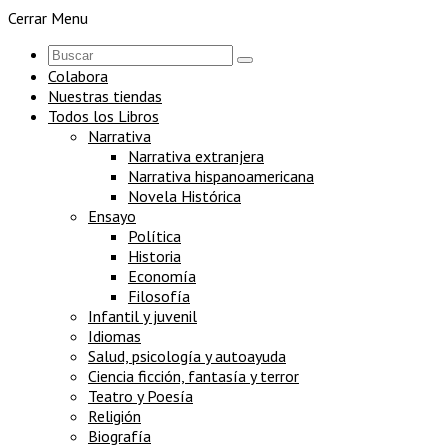
Cerrar Menu
Colabora
Nuestras tiendas
Todos los Libros
Narrativa
Narrativa extranjera
Narrativa hispanoamericana
Novela Histórica
Ensayo
Política
Historia
Economía
Filosofía
Infantil y juvenil
Idiomas
Salud, psicología y autoayuda
Ciencia ficción, fantasía y terror
Teatro y Poesía
Religión
Biografía