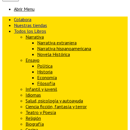
Abrir Menu
Colabora
Nuestras tiendas
Todos los Libros
Narrativa
Narrativa extranjera
Narrativa hispanoamericana
Novela Histórica
Ensayo
Política
Historia
Economía
Filosofía
Infantil y juvenil
Idiomas
Salud, psicología y autoayuda
Ciencia ficción, fantasía y terror
Teatro y Poesía
Religión
Biografía
Cocina