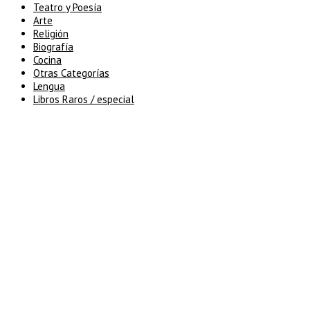
Teatro y Poesía
Arte
Religión
Biografía
Cocina
Otras Categorías
Lengua
Libros Raros / especial
5% de descuento en tu pedido
superior a 100€
7% de descuento en tu pedido
superior a 150€
10% de descuento en tu pedido
superior a 200€