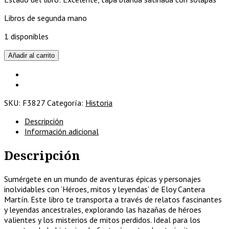
Libros de segunda mano
1 disponibles
Héroes,
Añadir al carrito
mitos
y
leyendas
cantidad
SKU:
F3827
Categoría:
Historia
Descripción
Información adicional
Descripción
Sumérgete en un mundo de aventuras épicas y personajes
inolvidables con ‘Héroes, mitos y leyendas’ de Eloy Cantera
Martín. Este libro te transporta a través de relatos fascinantes
y leyendas ancestrales, explorando las hazañas de héroes
valientes y los misterios de mitos perdidos. Ideal para los