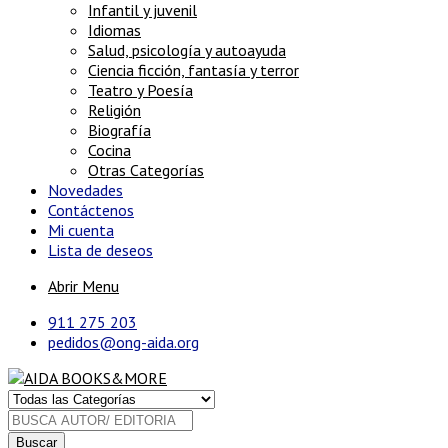
Infantil y juvenil
Idiomas
Salud, psicología y autoayuda
Ciencia ficción, fantasía y terror
Teatro y Poesía
Religión
Biografía
Cocina
Otras Categorías
Novedades
Contáctenos
Mi cuenta
Lista de deseos
Abrir Menu
911 275 203
pedidos@ong-aida.org
Buscar