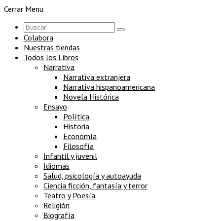
Cerrar Menu
Colabora
Nuestras tiendas
Todos los Libros
Narrativa
Narrativa extranjera
Narrativa hispanoamericana
Novela Histórica
Ensayo
Política
Historia
Economía
Filosofía
Infantil y juvenil
Idiomas
Salud, psicología y autoayuda
Ciencia ficción, fantasía y terror
Teatro y Poesía
Religión
Biografía