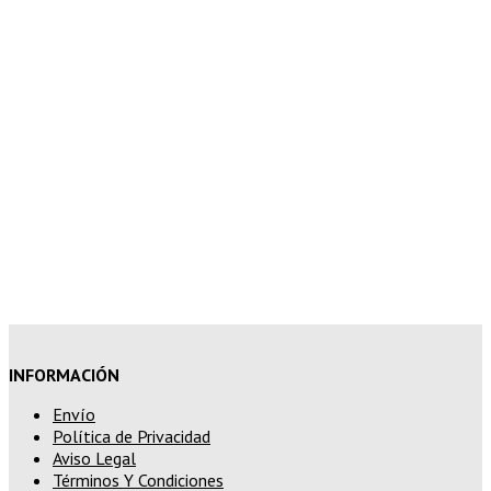
7% de descuento en tu pedido
superior a 150€
10% de descuento en tu pedido
superior a 200€
15% de descuento en pedidos
superiores a 250€
INFORMACIÓN
Envío
Política de Privacidad
Aviso Legal
Términos Y Condiciones