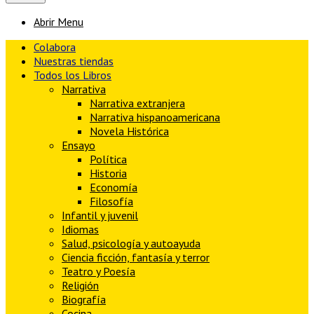
Abrir Menu
Colabora
Nuestras tiendas
Todos los Libros
Narrativa
Narrativa extranjera
Narrativa hispanoamericana
Novela Histórica
Ensayo
Política
Historia
Economía
Filosofía
Infantil y juvenil
Idiomas
Salud, psicología y autoayuda
Ciencia ficción, fantasía y terror
Teatro y Poesía
Religión
Biografía
Cocina