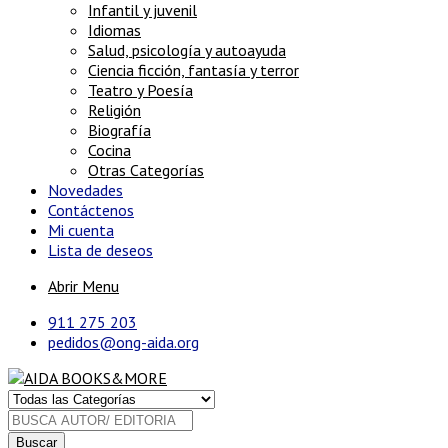
Infantil y juvenil
Idiomas
Salud, psicología y autoayuda
Ciencia ficción, fantasía y terror
Teatro y Poesía
Religión
Biografía
Cocina
Otras Categorías
Novedades
Contáctenos
Mi cuenta
Lista de deseos
Abrir Menu
911 275 203
pedidos@ong-aida.org
Buscar