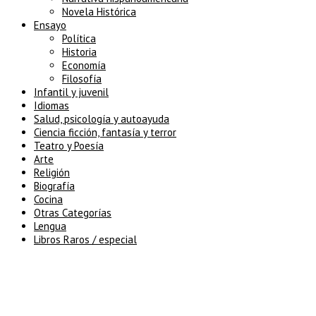
Novela Histórica
Ensayo
Política
Historia
Economía
Filosofía
Infantil y juvenil
Idiomas
Salud, psicología y autoayuda
Ciencia ficción, fantasía y terror
Teatro y Poesía
Arte
Religión
Biografía
Cocina
Otras Categorías
Lengua
Libros Raros / especial
5% de descuento en tu pedido
superior a 100€