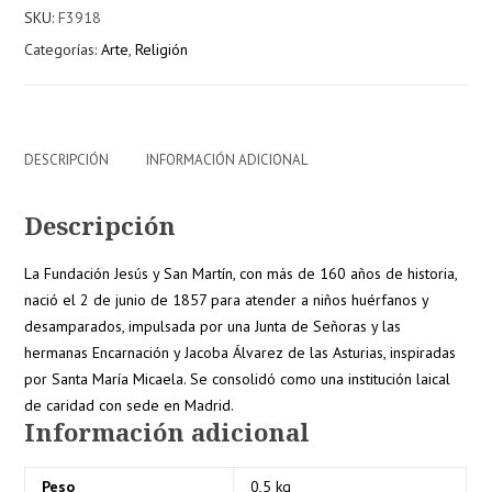
SKU:
F3918
Jesús
Categorías:
Arte
,
Religión
y
San
Martín
cantidad
DESCRIPCIÓN
INFORMACIÓN ADICIONAL
Descripción
La Fundación Jesús y San Martín, con más de 160 años de historia,
nació el 2 de junio de 1857 para atender a niños huérfanos y
desamparados, impulsada por una Junta de Señoras y las
hermanas Encarnación y Jacoba Álvarez de las Asturias, inspiradas
por Santa María Micaela. Se consolidó como una institución laical
de caridad con sede en Madrid.
Información adicional
Peso
0,5 kg