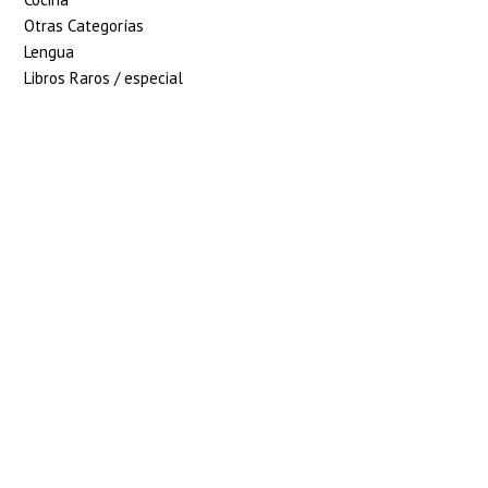
Otras Categorías
Lengua
Libros Raros / especial
5% de descuento en tu
pedido superior a 100€
7% de descuento en tu
pedido superior a 150€
10% de descuento en tu
pedido superior a 200€
15% de descuento en
pedidos superiores a 250€