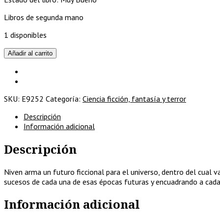
Libros de segunda mano
1 disponibles
Historias
Añadir al carrito
del
espacio
reconocido
cantidad
SKU:
E9252
Categoría:
Ciencia ficción, fantasía y terror
Descripción
Información adicional
Descripción
Niven arma un futuro ficcional para el universo, dentro del cual v
sucesos de cada una de esas épocas futuras y encuadrando a cada
Información adicional