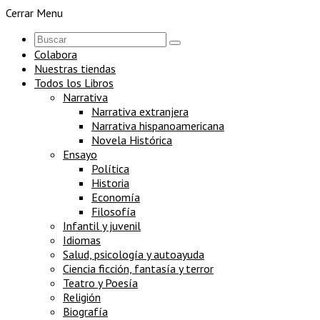
Cerrar Menu
Colabora
Nuestras tiendas
Todos los Libros
Narrativa
Narrativa extranjera
Narrativa hispanoamericana
Novela Histórica
Ensayo
Política
Historia
Economía
Filosofía
Infantil y juvenil
Idiomas
Salud, psicología y autoayuda
Ciencia ficción, fantasía y terror
Teatro y Poesía
Religión
Biografía