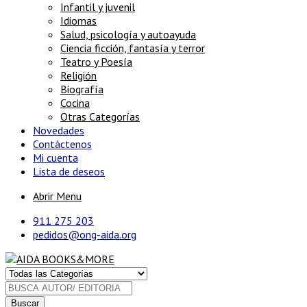
Infantil y juvenil
Idiomas
Salud, psicología y autoayuda
Ciencia ficción, fantasía y terror
Teatro y Poesía
Religión
Biografía
Cocina
Otras Categorías
Novedades
Contáctenos
Mi cuenta
Lista de deseos
Abrir Menu
911 275 203
pedidos@ong-aida.org
Buscar