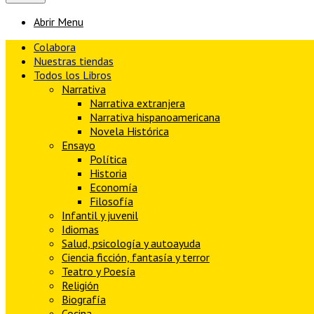
Abrir Menu
Colabora
Nuestras tiendas
Todos los Libros
Narrativa
Narrativa extranjera
Narrativa hispanoamericana
Novela Histórica
Ensayo
Política
Historia
Economía
Filosofía
Infantil y juvenil
Idiomas
Salud, psicología y autoayuda
Ciencia ficción, fantasía y terror
Teatro y Poesía
Religión
Biografía
Cocina