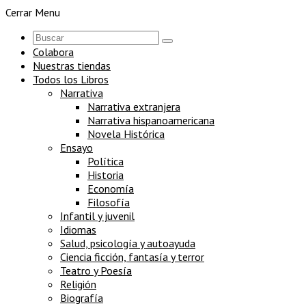
Cerrar Menu
Colabora
Nuestras tiendas
Todos los Libros
Narrativa
Narrativa extranjera
Narrativa hispanoamericana
Novela Histórica
Ensayo
Política
Historia
Economía
Filosofía
Infantil y juvenil
Idiomas
Salud, psicología y autoayuda
Ciencia ficción, fantasía y terror
Teatro y Poesía
Religión
Biografía