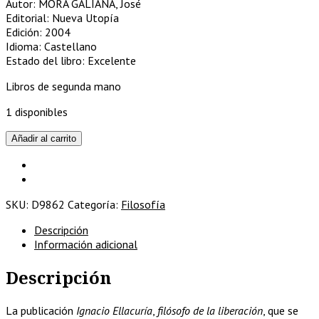
Autor: MORA GALIANA, José
Editorial: Nueva Utopía
Edición: 2004
Idioma: Castellano
Estado del libro: Excelente
Libros de segunda mano
1 disponibles
Ignacio
Añadir al carrito
Ellacuría,
filósofo
de
la
SKU:
D9862
Categoría:
Filosofía
Liberación
cantidad
Descripción
Información adicional
Descripción
La publicación
Ignacio Ellacuría
,
filósofo de la liberación
, que se