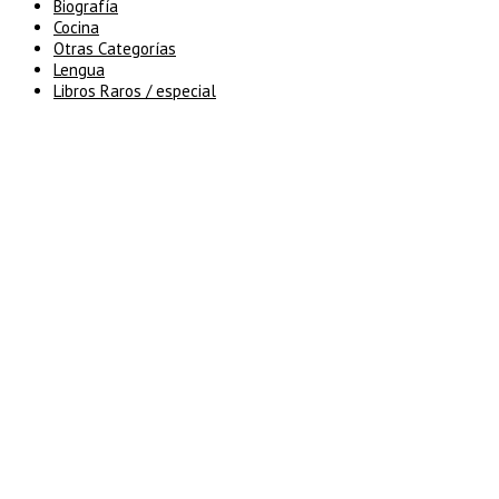
Biografía
Cocina
Otras Categorías
Lengua
Libros Raros / especial
5% de descuento en tu pedido
superior a 100€
7% de descuento en tu pedido
superior a 150€
10% de descuento en tu pedido
superior a 200€
15% de descuento en pedidos
superiores a 250€