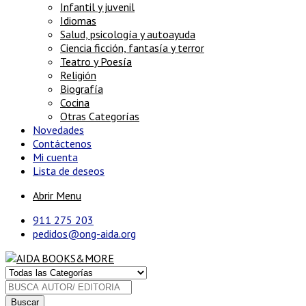
Infantil y juvenil
Idiomas
Salud, psicología y autoayuda
Ciencia ficción, fantasía y terror
Teatro y Poesía
Religión
Biografía
Cocina
Otras Categorías
Novedades
Contáctenos
Mi cuenta
Lista de deseos
Abrir Menu
911 275 203
pedidos@ong-aida.org
Buscar