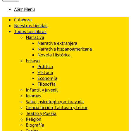
Abrir Menu
Colabora
Nuestras tiendas
Todos los Libros
Narrativa
Narrativa extranjera
Narrativa hispanoamericana
Novela Histórica
Ensayo
Política
Historia
Economía
Filosofía
Infantil y juvenil
Idiomas
Salud, psicología y autoayuda
Ciencia ficción, fantasía y terror
Teatro y Poesía
Religión
Biografía
Cocina