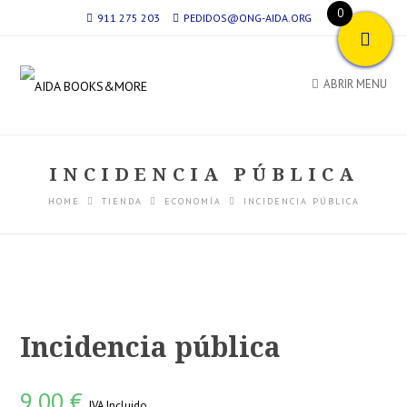
0
911 275 203
PEDIDOS@ONG-AIDA.ORG
ABRIR MENU
INCIDENCIA PÚBLICA
HOME
TIENDA
ECONOMÍA
INCIDENCIA PÚBLICA
Incidencia pública
9,00
€
IVA Incluido