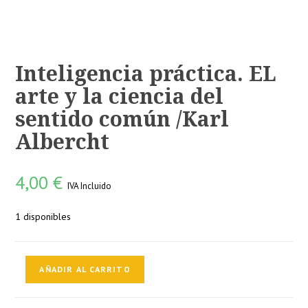
Inteligencia práctica. EL
arte y la ciencia del
sentido común /Karl
Albercht
4,00
€
IVA Incluido
1 disponibles
Inteligencia
AÑADIR AL CARRITO
práctica.
EL