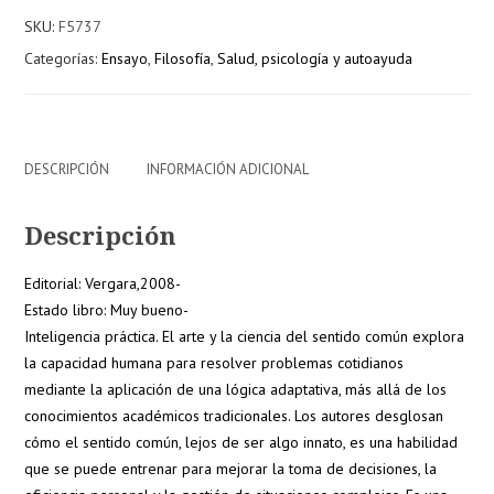
arte
SKU:
F5737
y
Categorías:
Ensayo
,
Filosofía
,
Salud, psicología y autoayuda
la
ciencia
del
sentido
común
DESCRIPCIÓN
INFORMACIÓN ADICIONAL
/Karl
Albercht
Descripción
cantidad
Editorial: Vergara,2008-
Estado libro: Muy bueno-
Inteligencia práctica. El arte y la ciencia del sentido común explora
la capacidad humana para resolver problemas cotidianos
mediante la aplicación de una lógica adaptativa, más allá de los
conocimientos académicos tradicionales. Los autores desglosan
cómo el sentido común, lejos de ser algo innato, es una habilidad
que se puede entrenar para mejorar la toma de decisiones, la