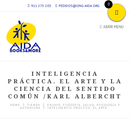
0
911 275 203
PEDIDOS@ONG-AIDA.ORG
ABRIR MENU
INTELIGENCIA
PRÁCTICA. EL ARTE Y LA
CIENCIA DEL SENTIDO
COMÚN /KARL ALBERCHT
HOME
TIENDA
ENSAYO
,
FILOSOFÍA
,
SALUD, PSICOLOGÍA Y
AUTOAYUDA
INTELIGENCIA PRÁCTICA. EL ARTE…