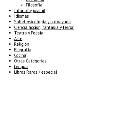
Filosofía
Infantil y juvenil
Idiomas
Salud, psicología y autoayuda
Ciencia ficción, fantasía y terror
Teatro y Poesía
Arte
Religión
Biografía
Cocina
Otras Categorías
Lengua
Libros Raros / especial
5% de descuento en tu pedido
superior a 100€
7% de descuento en tu pedido
superior a 150€