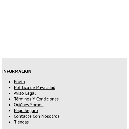
10% de descuento en tu pedido
superior a 200€
15% de descuento en pedidos
superiores a 250€
INFORMACIÓN
Envío
Política de Privacidad
Aviso Legal
Términos Y Condiciones
Quiénes Somos
Pago Seguro
Contacte Con Nosotros
Tiendas