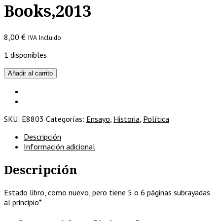
Books,2013
8,00
€
IVA Incluido
1 disponibles
JFK,
Añadir al carrito
50
años
de
mentiras
SKU:
E8803
Categorías:
Ensayo
,
Historia
,
Política
/
Ángel
Descripción
Montero
Información adicional
Lama/Poe
Books,2013
Descripción
cantidad
Estado libro, como nuevo, pero tiene 5 o 6 páginas subrayadas
al principio*