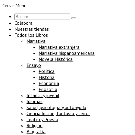
Cerrar Menu
Colabora
Nuestras tiendas
Todos los Libros
Narrativa
Narrativa extranjera
Narrativa hispanoamericana
Novela Histórica
Ensayo
Política
Historia
Economía
Filosofía
Infantil y juvenil
Idiomas
Salud, psicología y autoayuda
Ciencia ficción, fantasía y terror
Teatro y Poesía
Religión
Biografía