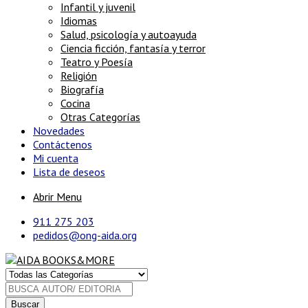
Infantil y juvenil
Idiomas
Salud, psicología y autoayuda
Ciencia ficción, fantasía y terror
Teatro y Poesía
Religión
Biografía
Cocina
Otras Categorías
Novedades
Contáctenos
Mi cuenta
Lista de deseos
Abrir Menu
911 275 203
pedidos@ong-aida.org
Buscar