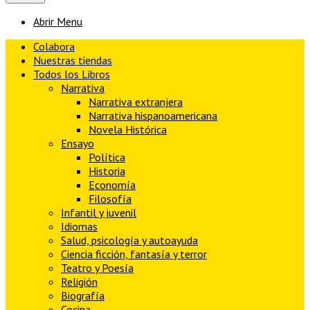
Abrir Menu
Colabora
Nuestras tiendas
Todos los Libros
Narrativa
Narrativa extranjera
Narrativa hispanoamericana
Novela Histórica
Ensayo
Política
Historia
Economía
Filosofía
Infantil y juvenil
Idiomas
Salud, psicología y autoayuda
Ciencia ficción, fantasía y terror
Teatro y Poesía
Religión
Biografía
Cocina