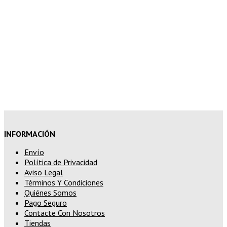
10% de descuento en tu pedido
superior a 200€
15% de descuento en pedidos
superiores a 250€
INFORMACIÓN
Envío
Política de Privacidad
Aviso Legal
Términos Y Condiciones
Quiénes Somos
Pago Seguro
Contacte Con Nosotros
Tiendas