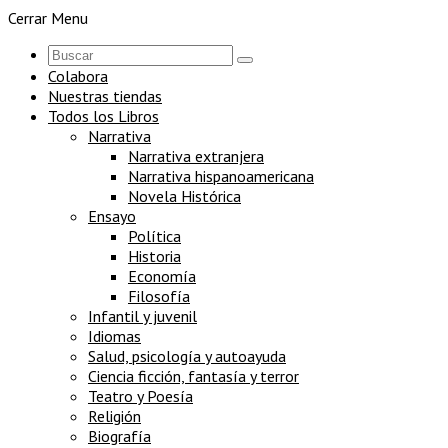
Cerrar Menu
Colabora
Nuestras tiendas
Todos los Libros
Narrativa
Narrativa extranjera
Narrativa hispanoamericana
Novela Histórica
Ensayo
Política
Historia
Economía
Filosofía
Infantil y juvenil
Idiomas
Salud, psicología y autoayuda
Ciencia ficción, fantasía y terror
Teatro y Poesía
Religión
Biografía