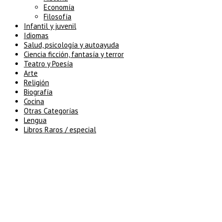
Economía
Filosofía
Infantil y juvenil
Idiomas
Salud, psicología y autoayuda
Ciencia ficción, fantasía y terror
Teatro y Poesía
Arte
Religión
Biografía
Cocina
Otras Categorías
Lengua
Libros Raros / especial
5% de descuento en tu pedido
superior a 100€
7% de descuento en tu pedido
superior a 150€