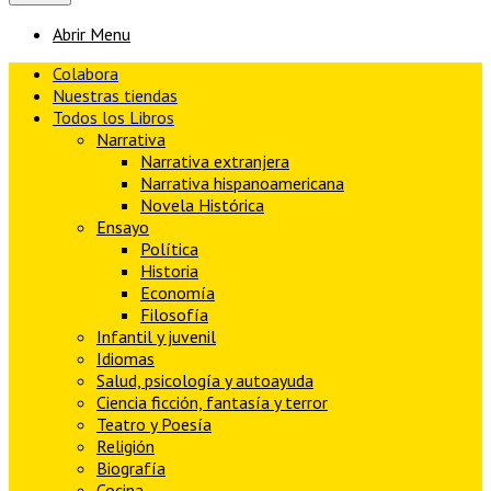
Abrir Menu
Colabora
Nuestras tiendas
Todos los Libros
Narrativa
Narrativa extranjera
Narrativa hispanoamericana
Novela Histórica
Ensayo
Política
Historia
Economía
Filosofía
Infantil y juvenil
Idiomas
Salud, psicología y autoayuda
Ciencia ficción, fantasía y terror
Teatro y Poesía
Religión
Biografía
Cocina