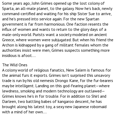
Some years ago, John Grimes opened up the lost colony of
Sparta, an all-male planet, to the galaxy. Now he’s back, newly
command-certified and waiting for his ship Sister Sue to arrive,
and he’s pressed into service again. For the new Spartan
government is far from harmonious. One faction resents the
influx of women and wants to return to the glory days of a
male-only world. Purists want a society modeled on ancient
Greece, where women were subjugated. But when his friend the
Archon is kidnapped by a gang of militant females whom the
authorities insist were men, Grimes suspects something more
insidious is afoot….
The Wild Ones
A colony world of religious fanatics, New Salem is famous for
the animal furs it exports. Grimes isn’t surprised this unsavory
trade is run by his old nemesis Drongo Kane, for the fur-bearers
may be intelligent. Landing on this god-fearing planet—where
lewdness, smoking and modern technology are outlawed—
Grimes knows he’s in for trouble. For in addition to Shirl and
Darleen, two battling babes of kangaroo descent, he has
brought along his latest toy, a sexy new Japanese robomaid
with a mind of her own….