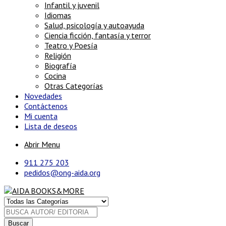
Infantil y juvenil
Idiomas
Salud, psicología y autoayuda
Ciencia ficción, fantasía y terror
Teatro y Poesía
Religión
Biografía
Cocina
Otras Categorías
Novedades
Contáctenos
Mi cuenta
Lista de deseos
Abrir Menu
911 275 203
pedidos@ong-aida.org
Buscar