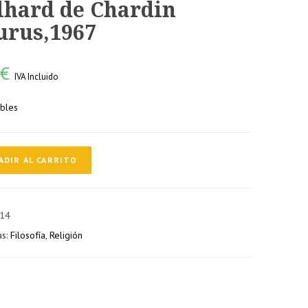
lhard de Chardin
urus,1967
0
€
IVA Incluido
ibles
ADIR AL CARRITO
14
as:
Filosofía
,
Religión
1967