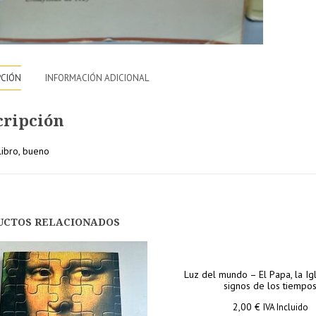
PCIÓN
INFORMACIÓN ADICIONAL
cripción
libro, bueno
10% de
15% de
nto
descuento
descuento
UCTOS RELACIONADOS
en tu
en pedido
pedido
superiore
Luz del mundo – El Papa, la Igl
r a
superior a
a 250€
signos de los tiempo
200€
2,00
€
IVA Incluido