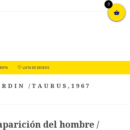
0
UENTA
LISTA DE DESEOS
RDIN /TAURUS,1967
…
aparición del hombre /