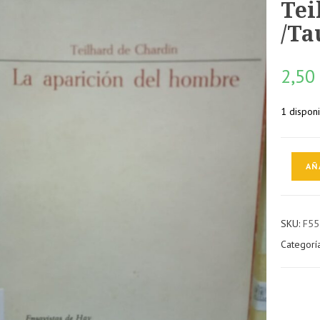
Tei
/Ta
2,5
1 dispon
La
AÑ
aparición
del
hombre
SKU:
F55
/
Categorí
Teilhard
de
Chardin
/Taurus,
cantidad