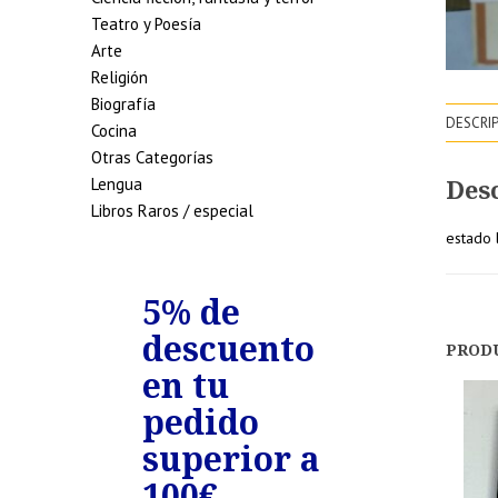
Teatro y Poesía
Arte
Religión
Biografía
DESCRI
Cocina
Otras Categorías
Des
Lengua
Libros Raros / especial
estado 
de
5% de
7% de
uento
descuento
descue
PROD
edidos
en tu
en tu
riores
pedido
pedido
0€
superior a
superio
100€
150€