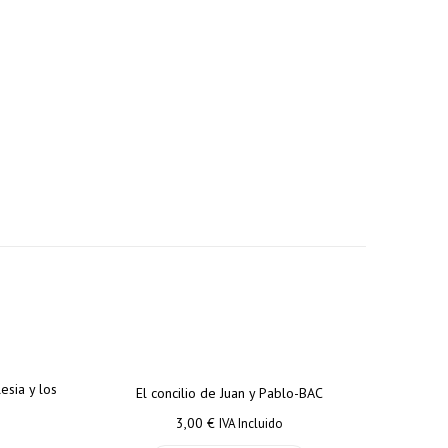
5% de
7% de
descuento
descuento
s
en tu
en tu
s
pedido
pedido
esia y los
El concilio de Juan y Pablo-BAC
superior a
superior a
s
3,00
€
IVA Incluido
100€
150€