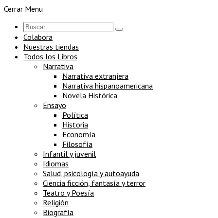
Cerrar Menu
Colabora
Nuestras tiendas
Todos los Libros
Narrativa
Narrativa extranjera
Narrativa hispanoamericana
Novela Histórica
Ensayo
Política
Historia
Economía
Filosofía
Infantil y juvenil
Idiomas
Salud, psicología y autoayuda
Ciencia ficción, fantasía y terror
Teatro y Poesía
Religión
Biografía