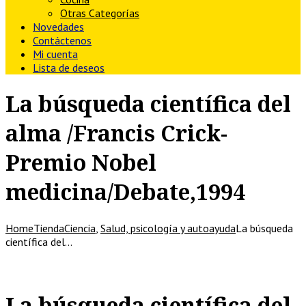
Otras Categorías
Novedades
Contáctenos
Mi cuenta
Lista de deseos
La búsqueda científica del
alma /Francis Crick-
Premio Nobel
medicina/Debate,1994
Home
Tienda
Ciencia
,
Salud, psicología y autoayuda
La búsqueda
científica del…
La búsqueda científica del