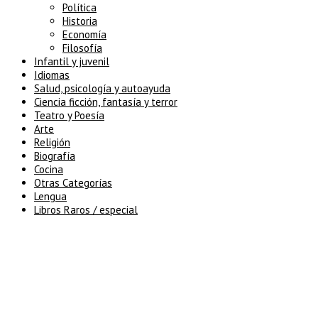
Política
Historia
Economía
Filosofía
Infantil y juvenil
Idiomas
Salud, psicología y autoayuda
Ciencia ficción, fantasía y terror
Teatro y Poesía
Arte
Religión
Biografía
Cocina
Otras Categorías
Lengua
Libros Raros / especial
5% de descuento en tu pedido
superior a 100€
7% de descuento en tu pedido