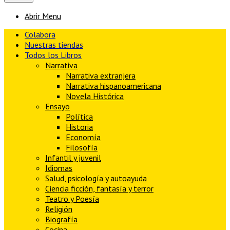
Abrir Menu
Colabora
Nuestras tiendas
Todos los Libros
Narrativa
Narrativa extranjera
Narrativa hispanoamericana
Novela Histórica
Ensayo
Política
Historia
Economía
Filosofía
Infantil y juvenil
Idiomas
Salud, psicología y autoayuda
Ciencia ficción, fantasía y terror
Teatro y Poesía
Religión
Biografía
Cocina