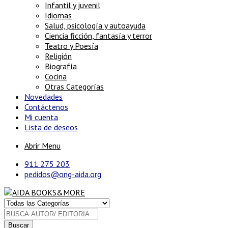
Infantil y juvenil
Idiomas
Salud, psicología y autoayuda
Ciencia ficción, fantasía y terror
Teatro y Poesía
Religión
Biografía
Cocina
Otras Categorías
Novedades
Contáctenos
Mi cuenta
Lista de deseos
Abrir Menu
911 275 203
pedidos@ong-aida.org
Buscar