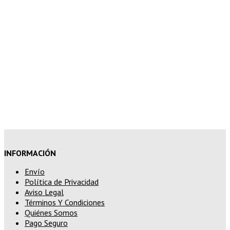
superior a 150€
10% de descuento en tu pedido
superior a 200€
15% de descuento en pedidos
superiores a 250€
INFORMACIÓN
Envío
Política de Privacidad
Aviso Legal
Términos Y Condiciones
Quiénes Somos
Pago Seguro