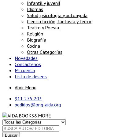
Infantil y juvenil
Idiomas
Salud, psicología y autoayuda
Ciencia ficción, fantasía y terror
Teatro y Poesía
Religión
Biografía
Cocina
Otras Categorías
Novedades
Contáctenos
Mi cuenta
Lista de deseos
Abrir Menu
911 275 203
pedidos@ong-aida.org
Buscar