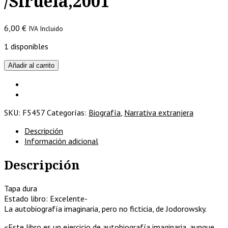
/Siruela,2001
6,00
€
IVA Incluido
1 disponibles
La
Añadir al carrito
danza
de
la
realidad
SKU:
F5457
Categorías:
Biografía
,
Narrativa extranjera
/Alejandro
Jodorowsky
Descripción
/Siruela,2001
Información adicional
cantidad
Descripción
Tapa dura
Estado libro: Excelente-
La autobiografía imaginaria, pero no ficticia, de Jodorowsky.
«Este libro es un ejercicio de autobiografía imaginaria, aunque