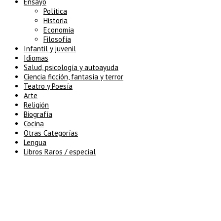
Ensayo
Política
Historia
Economía
Filosofía
Infantil y juvenil
Idiomas
Salud, psicología y autoayuda
Ciencia ficción, fantasía y terror
Teatro y Poesía
Arte
Religión
Biografía
Cocina
Otras Categorías
Lengua
Libros Raros / especial
5% de descuento en tu pedido
superior a 100€