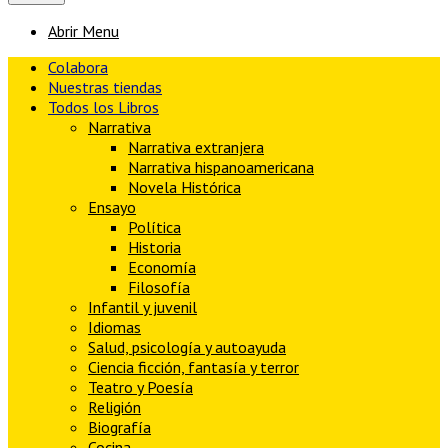
Abrir Menu
Colabora
Nuestras tiendas
Todos los Libros
Narrativa
Narrativa extranjera
Narrativa hispanoamericana
Novela Histórica
Ensayo
Política
Historia
Economía
Filosofía
Infantil y juvenil
Idiomas
Salud, psicología y autoayuda
Ciencia ficción, fantasía y terror
Teatro y Poesía
Religión
Biografía
Cocina