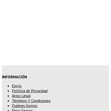
7% de descuento en tu pedido
superior a 150€
10% de descuento en tu pedido
superior a 200€
15% de descuento en pedidos
superiores a 250€
INFORMACIÓN
Envío
Política de Privacidad
Aviso Legal
Términos Y Condiciones
Quiénes Somos
Pago Seguro