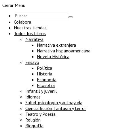
Cerrar Menu
Colabora
Nuestras tiendas
Todos los Libros
Narrativa
Narrativa extranjera
Narrativa hispanoamericana
Novela Histórica
Ensayo
Política
Historia
Economía
Filosofía
Infantil y juvenil
Idiomas
Salud, psicología y autoayuda
Ciencia ficción, fantasía y terror
Teatro y Poesía
Religión
Biografía