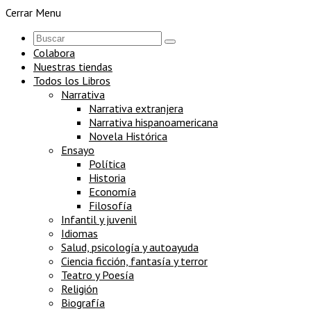
Cerrar Menu
Colabora
Nuestras tiendas
Todos los Libros
Narrativa
Narrativa extranjera
Narrativa hispanoamericana
Novela Histórica
Ensayo
Política
Historia
Economía
Filosofía
Infantil y juvenil
Idiomas
Salud, psicología y autoayuda
Ciencia ficción, fantasía y terror
Teatro y Poesía
Religión
Biografía