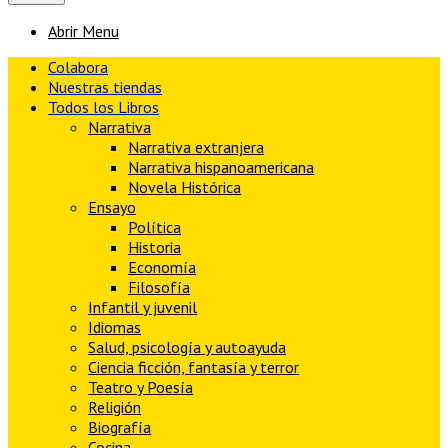
Abrir Menu
Colabora
Nuestras tiendas
Todos los Libros
Narrativa
Narrativa extranjera
Narrativa hispanoamericana
Novela Histórica
Ensayo
Política
Historia
Economía
Filosofía
Infantil y juvenil
Idiomas
Salud, psicología y autoayuda
Ciencia ficción, fantasía y terror
Teatro y Poesía
Religión
Biografía
Cocina