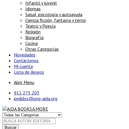
Infantil y juvenil
Idiomas
Salud, psicología y autoayuda
Ciencia ficción, fantasía y terror
Teatro y Poesía
Religión
Biografía
Cocina
Otras Categorías
Novedades
Contáctenos
Mi cuenta
Lista de deseos
Abrir Menu
911 275 203
pedidos@ong-aida.org
Buscar