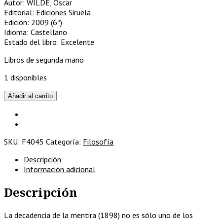
Autor: WILDE, Oscar
Editorial: Ediciones Siruela
Edición: 2009 (6ª)
Idioma: Castellano
Estado del libro: Excelente
Libros de segunda mano
1 disponibles
La
Añadir al carrito
decadencia
de
la
mentira
SKU:
F4045
Categoría:
Filosofía
cantidad
Descripción
Información adicional
Descripción
La decadencia de la mentira (1898) no es sólo uno de los