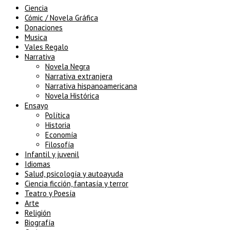
Ciencia
Cómic / Novela Gráfica
Donaciones
Musica
Vales Regalo
Narrativa
Novela Negra
Narrativa extranjera
Narrativa hispanoamericana
Novela Histórica
Ensayo
Política
Historia
Economía
Filosofía
Infantil y juvenil
Idiomas
Salud, psicología y autoayuda
Ciencia ficción, fantasía y terror
Teatro y Poesía
Arte
Religión
Biografía