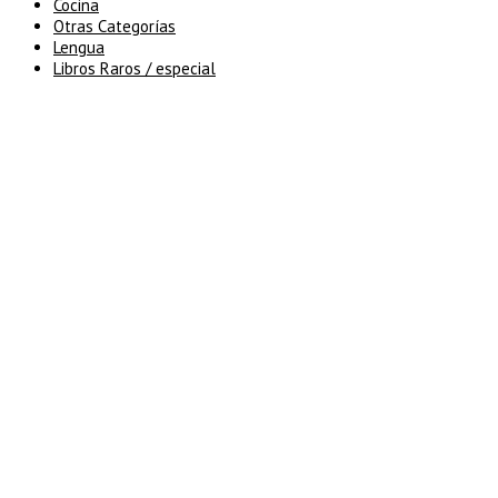
Cocina
Otras Categorías
Lengua
Libros Raros / especial
5% de descuento en tu pedido
superior a 100€
7% de descuento en tu pedido
superior a 150€
10% de descuento en tu pedido
superior a 200€
15% de descuento en pedidos
superiores a 250€