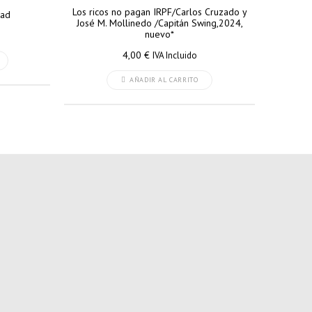
Los ricos no pagan IRPF/Carlos Cruzado y
tad
José M. Mollinedo /Capitán Swing,2024,
nuevo*
4,00
€
IVA Incluido
AÑADIR AL CARRITO