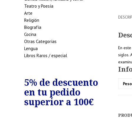
Teatro y Poesía
Arte
DESCRI
Religión
Biografía
Des
Cocina
Otras Categorías
En este
Lengua
siglos.
Libros Raros / especial
examina
Inf
uento
5% de descuento
7% de
Peso
en tu pedido
en tu
 250€
superior a 100€
super
PROD