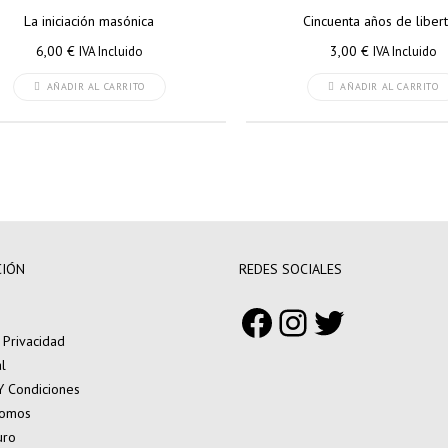
La iniciación masónica
Cincuenta años de liber
6,00
€
3,00
€
IVA Incluido
IVA Incluido
AÑADIR AL CARRITO
AÑADIR AL CARRITO
CIÓN
REDES SOCIALES
Facebook
Instagram
Twitter
e Privacidad
l
Y Condiciones
Somos
uro