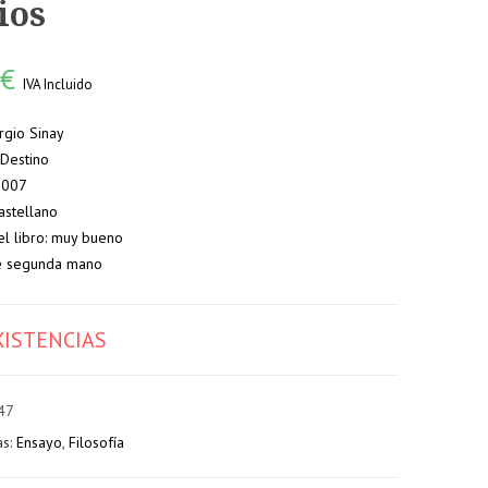
ios
0
€
IVA Incluido
rgio Sinay
: Destino
 2007
astellano
el libro: muy bueno
e segunda mano
XISTENCIAS
47
as:
Ensayo
,
Filosofía