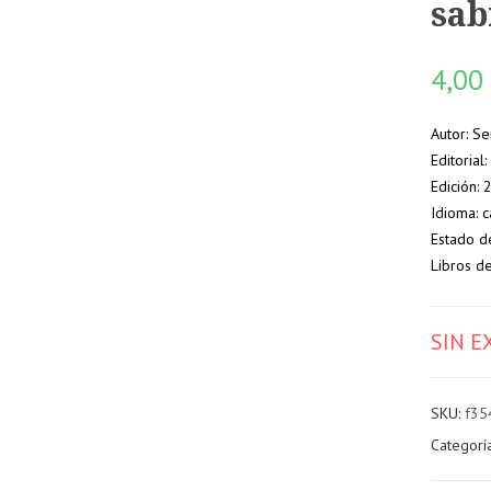
sab
4,0
Autor: Se
Editorial
Edición:
Idioma: c
Estado d
Libros d
SIN E
SKU:
f35
Categorí