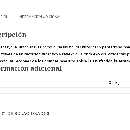
PCIÓN
INFORMACIÓN ADICIONAL
cripción
 ensayo, el autor analiza cómo diversas figuras históricas y pensadores ha
 A través de un recorrido filosófico y reflexivo, la obra explora diferentes
ndo las lecciones de los grandes maestros sobre la satisfacción, la sereni
ormación adicional
 descuento
10% de descuento
0,1 kg
 pedido
en tu pedido
ior a 150€
superior a 200€
UCTOS RELACIONADOS