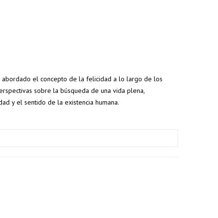
n abordado el concepto de la felicidad a lo largo de los
 perspectivas sobre la búsqueda de una vida plena,
dad y el sentido de la existencia humana.
15% de descuento
5% de desc
en pedidos
en tu pedi
superiores a 250€
superior a 