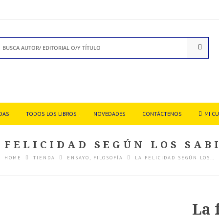
DAS
TODOS LOS LIBROS
NOVEDADES
CONTÁCTENOS
MI C
 FELICIDAD SEGÚN LOS SAB
HOME
TIENDA
ENSAYO
,
FILOSOFÍA
LA FELICIDAD SEGÚN LOS…
La 