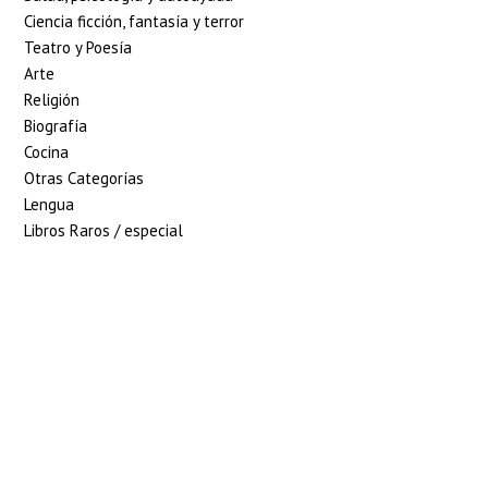
Ciencia ficción, fantasía y terror
Teatro y Poesía
Arte
Religión
Biografía
Cocina
Otras Categorías
Lengua
Libros Raros / especial
5% de descuento en
tu pedido superior
a 100€