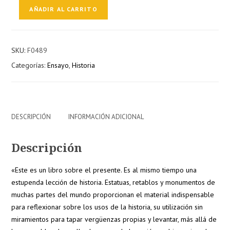
La
AÑADIR AL CARRITO
historia
en
ruinas.
SKU:
F0489
El
Categorías:
Ensayo
,
Historia
culto
a
los
monumentos
y
DESCRIPCIÓN
INFORMACIÓN ADICIONAL
a
su
Descripción
destrucción
cantidad
«Este es un libro sobre el presente. Es al mismo tiempo una
estupenda lección de historia. Estatuas, retablos y monumentos de
muchas partes del mundo proporcionan el material indispensable
para reflexionar sobre los usos de la historia, su utilización sin
miramientos para tapar vergüenzas propias y levantar, más allá de