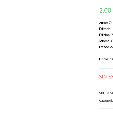
2,0
Autor: Ca
Editorial:
Edición:
Idioma: 
Estado d
Libros d
SIN E
SKU:
D2
Categorí