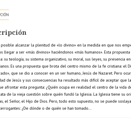
PCIÓN
cripción
 posible alcanzar la plenitud de «lo divino» en la medida en que nos em
 llegar a ser «más divinos» haciéndonos «más humanos». Esta propuesta ti
ia: su teología, su sistema organizativo, su moral, sus leyes, su presencia en
tianos. Es una propuesta que brota del centro mismo de la fe cristiana: el D
10% de
15% de
ado», que se dio a conocer en un ser humano, Jesús de Nazaret. Pero ocurre 
ad de Jesús y sus consecuencias ha resultado más difícil de aceptar que la 
nto
descuento
descuento
ue afrontar esta pregunta: ¿Quién ocupa en realidad el centro de la vida de
en tu
en pedido
ata de la vieja cuestión sobre quién fundó la Iglesia. La Iglesia tiene su ori
pedido
superiore
as, el Señor, el Hijo de Dios. Pero, todo esto supuesto, no se puede soslaya
nterrogantes: ¿De dónde o de quién se han tomado…
r a
superior a
a 250€
200€