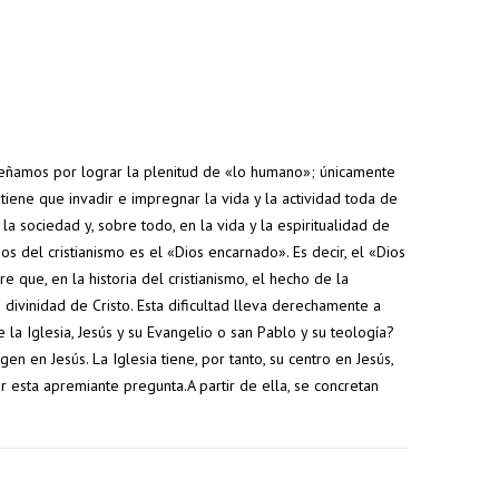
peñamos por lograr la plenitud de «lo humano»; únicamente
ene que invadir e impregnar la vida y la actividad toda de
 la sociedad y, sobre todo, en la vida y la espiritualidad de
ios del cristianismo es el «Dios encarnado». Es decir, el «Dios
5% de
7% de
que, en la historia del cristianismo, el hecho de la
divinidad de Cristo. Esta dificultad lleva derechamente a
descuento
descuento
 la Iglesia, Jesús y su Evangelio o san Pablo y su teología?
s
en tu
en tu
gen en Jesús. La Iglesia tiene, por tanto, su centro en Jesús,
s
pedido
pedido
r esta apremiante pregunta.A partir de ella, se concretan
superior a
superior a
100€
150€