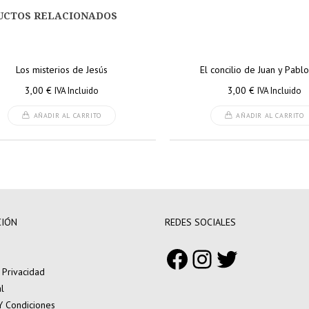
UCTOS RELACIONADOS
Los misterios de Jesús
El concilio de Juan y Pabl
3,00
€
3,00
€
IVA Incluido
IVA Incluido
AÑADIR AL CARRITO
AÑADIR AL CARRITO
CIÓN
REDES SOCIALES
Facebook
Instagram
Twitter
e Privacidad
l
Y Condiciones