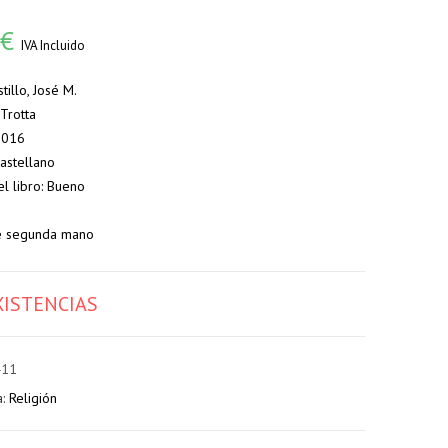
0
€
IVA Incluido
stillo, José M.
 Trotta
 2016
Castellano
el libro: Bueno
e segunda mano
XISTENCIAS
411
a:
Religión