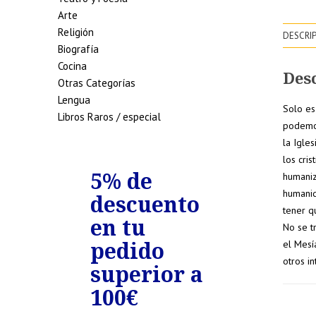
Arte
Religión
DESCRI
Biografía
Cocina
Des
Otras Categorías
Lengua
Solo es
Libros Raros / especial
podemos
la Igles
los cris
de
5% de
7% de
humaniz
humanid
uento
descuento
descue
tener q
edidos
en tu
en tu
No se tr
riores
pedido
pedido
el Mesí
otros i
0€
superior a
superio
100€
150€