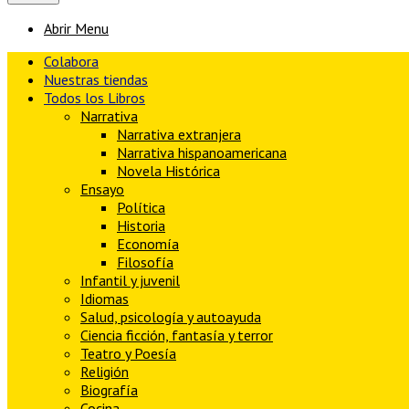
Abrir Menu
Colabora
Nuestras tiendas
Todos los Libros
Narrativa
Narrativa extranjera
Narrativa hispanoamericana
Novela Histórica
Ensayo
Política
Historia
Economía
Filosofía
Infantil y juvenil
Idiomas
Salud, psicología y autoayuda
Ciencia ficción, fantasía y terror
Teatro y Poesía
Religión
Biografía
Cocina