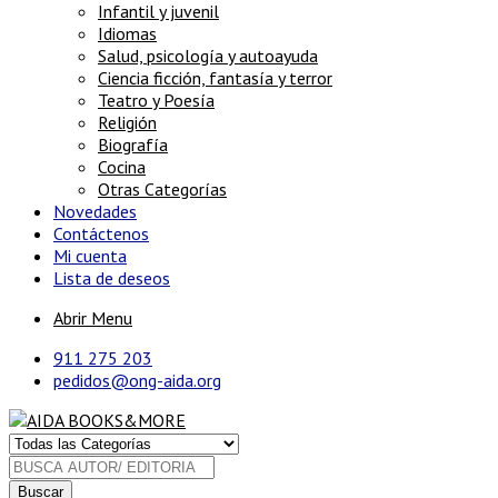
Infantil y juvenil
Idiomas
Salud, psicología y autoayuda
Ciencia ficción, fantasía y terror
Teatro y Poesía
Religión
Biografía
Cocina
Otras Categorías
Novedades
Contáctenos
Mi cuenta
Lista de deseos
Abrir Menu
911 275 203
pedidos@ong-aida.org
Buscar