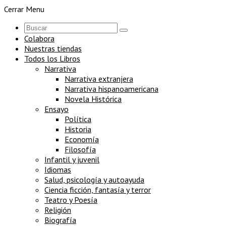
Cerrar Menu
Colabora
Nuestras tiendas
Todos los Libros
Narrativa
Narrativa extranjera
Narrativa hispanoamericana
Novela Histórica
Ensayo
Política
Historia
Economía
Filosofía
Infantil y juvenil
Idiomas
Salud, psicología y autoayuda
Ciencia ficción, fantasía y terror
Teatro y Poesía
Religión
Biografía