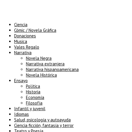
Ciencia
Cómic / Novela Gráfica
Donaciones
Musica
Vales Regalo
Narrativa
Novela Negra
Narrativa extranjera
Narrativa hispanoamericana
Novela Histórica
Ensayo
Política
Historia
Economía
Filosofía
Infantil y juvenil
Idiomas
Salud, psicología y autoayuda
Ciencia ficción, fantasía y terror
Teatro y Poesía