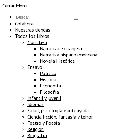
Cerrar Menu
Colabora
Nuestras tiendas
Todos los Libros
Narrativa
Narrativa extranjera
Narrativa hispanoamericana
Novela Histórica
Ensayo
Política
Historia
Economía
Filosofía
Infantil y juvenil
Idiomas
Salud, psicología y autoayuda
Ciencia ficción, fantasía y terror
Teatro y Poesía
Religión
Biografía