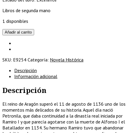
Libros de segunda mano
1 disponibles
La
Añadir al carrito
reina
olvidada
cantidad
SKU:
E9254
Categoría:
Novela Histórica
Descripción
Información adicional
Descripción
El reino de Aragón superó el 11 de agosto de 1136 uno de los
momentos más delicados de su historia. Aquel día nació
Petronila, que daba continuidad a la dinastía real iniciada por
Ramiro I y que parecía agotarse con la muerte de Alfonso I el
Batallador en 1134. Su hermano Ramiro tuvo que abandonar