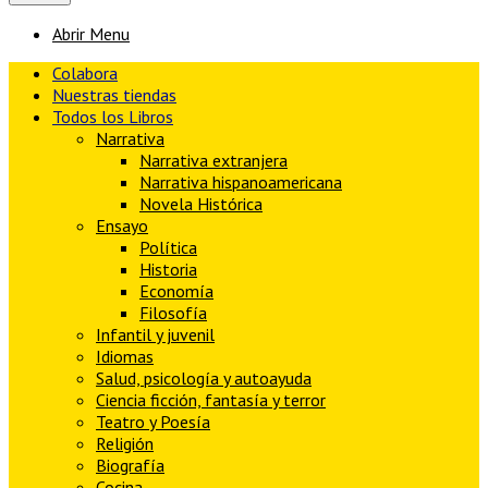
Abrir Menu
Colabora
Nuestras tiendas
Todos los Libros
Narrativa
Narrativa extranjera
Narrativa hispanoamericana
Novela Histórica
Ensayo
Política
Historia
Economía
Filosofía
Infantil y juvenil
Idiomas
Salud, psicología y autoayuda
Ciencia ficción, fantasía y terror
Teatro y Poesía
Religión
Biografía
Cocina