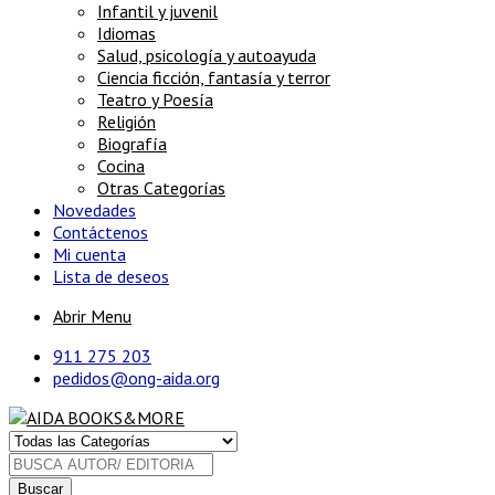
Infantil y juvenil
Idiomas
Salud, psicología y autoayuda
Ciencia ficción, fantasía y terror
Teatro y Poesía
Religión
Biografía
Cocina
Otras Categorías
Novedades
Contáctenos
Mi cuenta
Lista de deseos
Abrir Menu
911 275 203
pedidos@ong-aida.org
Buscar