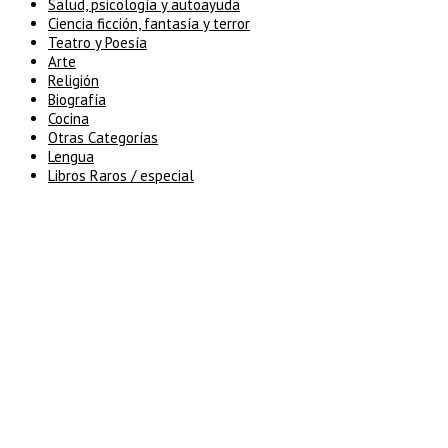
Salud, psicología y autoayuda
Ciencia ficción, fantasía y terror
Teatro y Poesía
Arte
Religión
Biografía
Cocina
Otras Categorías
Lengua
Libros Raros / especial
5% de descuento en tu pedido
superior a 100€
7% de descuento en tu pedido
superior a 150€
10% de descuento en tu pedido
superior a 200€