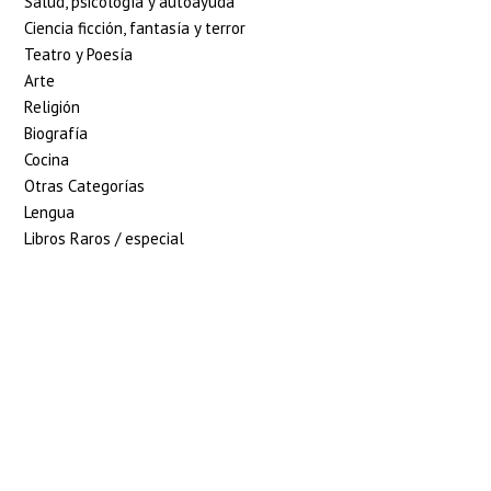
Salud, psicología y autoayuda
Ciencia ficción, fantasía y terror
Teatro y Poesía
Arte
Religión
Biografía
Cocina
Otras Categorías
Lengua
Libros Raros / especial
5% de descuento en
tu pedido superior
a 100€