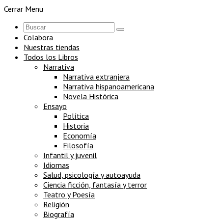
Cerrar Menu
Colabora
Nuestras tiendas
Todos los Libros
Narrativa
Narrativa extranjera
Narrativa hispanoamericana
Novela Histórica
Ensayo
Política
Historia
Economía
Filosofía
Infantil y juvenil
Idiomas
Salud, psicología y autoayuda
Ciencia ficción, fantasía y terror
Teatro y Poesía
Religión
Biografía