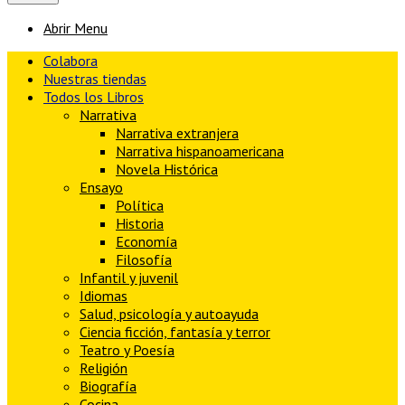
Abrir Menu
Colabora
Nuestras tiendas
Todos los Libros
Narrativa
Narrativa extranjera
Narrativa hispanoamericana
Novela Histórica
Ensayo
Política
Historia
Economía
Filosofía
Infantil y juvenil
Idiomas
Salud, psicología y autoayuda
Ciencia ficción, fantasía y terror
Teatro y Poesía
Religión
Biografía
Cocina