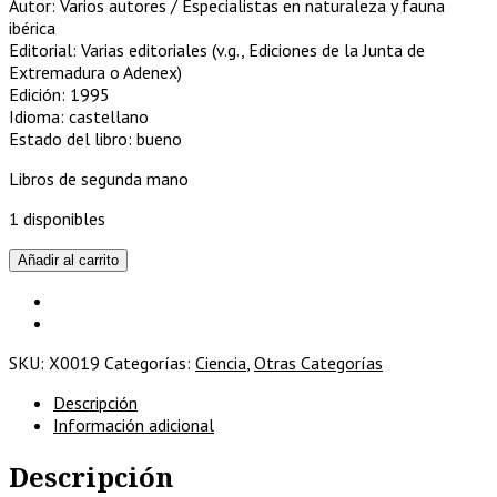
Autor: Varios autores / Especialistas en naturaleza y fauna
ibérica
Editorial: Varias editoriales (v.g., Ediciones de la Junta de
Extremadura o Adenex)
Edición: 1995
Idioma: castellano
Estado del libro: bueno
Libros de segunda mano
1 disponibles
Las
Añadir al carrito
grullas
vuelan
a
Extremadura
SKU:
X0019
Categorías:
Ciencia
,
Otras Categorías
cantidad
Descripción
Información adicional
Descripción