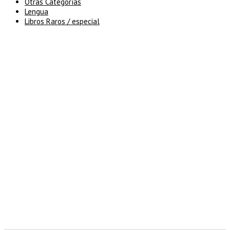
Otras Categorías
Lengua
Libros Raros / especial
5% de descuento en tu pedido
superior a 100€
7% de descuento en tu pedido
superior a 150€
10% de descuento en tu pedido
superior a 200€
15% de descuento en pedidos
superiores a 250€