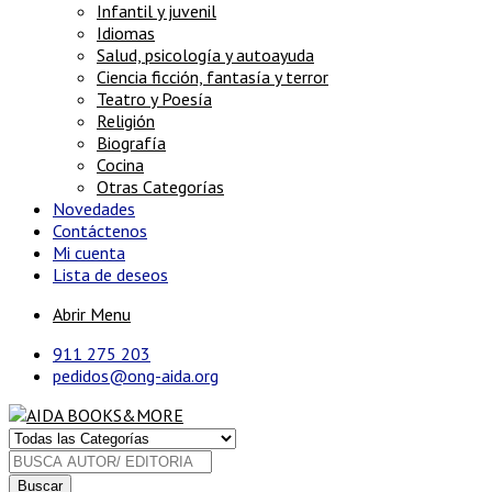
Infantil y juvenil
Idiomas
Salud, psicología y autoayuda
Ciencia ficción, fantasía y terror
Teatro y Poesía
Religión
Biografía
Cocina
Otras Categorías
Novedades
Contáctenos
Mi cuenta
Lista de deseos
Abrir Menu
911 275 203
pedidos@ong-aida.org
Buscar