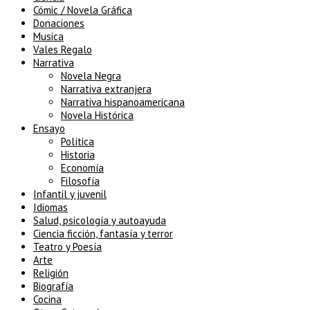
Cómic / Novela Gráfica
Donaciones
Musica
Vales Regalo
Narrativa
Novela Negra
Narrativa extranjera
Narrativa hispanoamericana
Novela Histórica
Ensayo
Política
Historia
Economía
Filosofía
Infantil y juvenil
Idiomas
Salud, psicología y autoayuda
Ciencia ficción, fantasía y terror
Teatro y Poesía
Arte
Religión
Biografía
Cocina