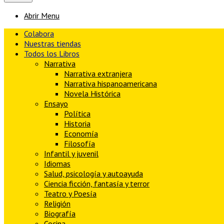
Abrir Menu
Colabora
Nuestras tiendas
Todos los Libros
Narrativa
Narrativa extranjera
Narrativa hispanoamericana
Novela Histórica
Ensayo
Política
Historia
Economía
Filosofía
Infantil y juvenil
Idiomas
Salud, psicología y autoayuda
Ciencia ficción, fantasía y terror
Teatro y Poesía
Religión
Biografía
Cocina