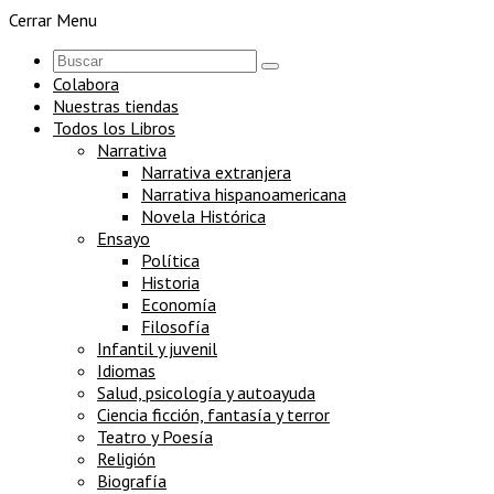
Cerrar Menu
Colabora
Nuestras tiendas
Todos los Libros
Narrativa
Narrativa extranjera
Narrativa hispanoamericana
Novela Histórica
Ensayo
Política
Historia
Economía
Filosofía
Infantil y juvenil
Idiomas
Salud, psicología y autoayuda
Ciencia ficción, fantasía y terror
Teatro y Poesía
Religión
Biografía