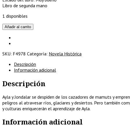
Libro de segunda mano
1 disponibles
Las
Añadir al carrito
llanuras
del
tránsito
cantidad
SKU:
F4978
Categoría:
Novela Histórica
Descripción
Información adicional
Descripción
Ayla y Jondalar se despiden de los cazadores de mamuts y emprend
peligros al atravesar ríos, glaciares y desiertos. Pero también co
y culturas enriquecerán el aprendizaje de Ayla.
Información adicional