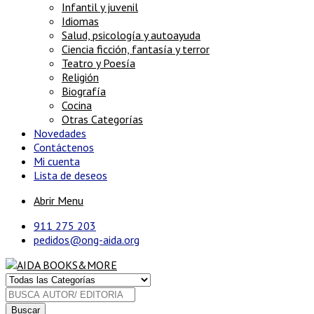
Infantil y juvenil
Idiomas
Salud, psicología y autoayuda
Ciencia ficción, fantasía y terror
Teatro y Poesía
Religión
Biografía
Cocina
Otras Categorías
Novedades
Contáctenos
Mi cuenta
Lista de deseos
Abrir Menu
911 275 203
pedidos@ong-aida.org
Buscar