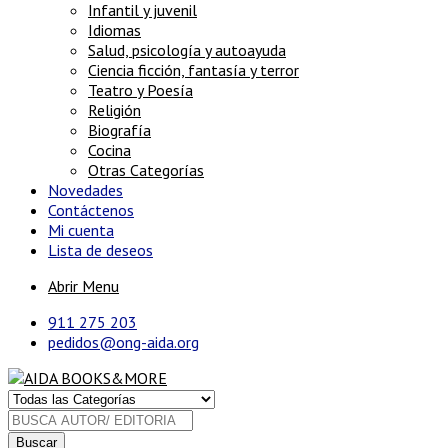
Infantil y juvenil
Idiomas
Salud, psicología y autoayuda
Ciencia ficción, fantasía y terror
Teatro y Poesía
Religión
Biografía
Cocina
Otras Categorías
Novedades
Contáctenos
Mi cuenta
Lista de deseos
Abrir Menu
911 275 203
pedidos@ong-aida.org
Buscar