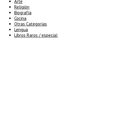
Arte
Religión
Biografía
Cocina
Otras Categorías
Lengua
Libros Raros / especial
5% de descuento en tu pedido
superior a 100€
7% de descuento en tu pedido
superior a 150€
10% de descuento en tu pedido
superior a 200€
15% de descuento en pedidos