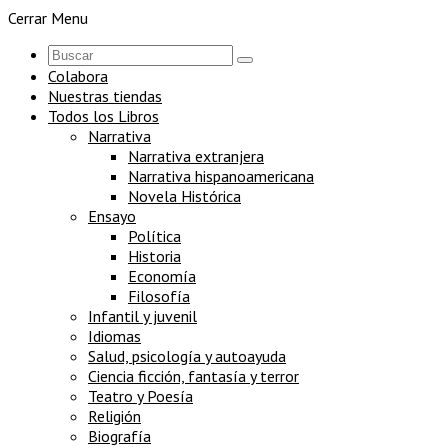
Cerrar Menu
Colabora
Nuestras tiendas
Todos los Libros
Narrativa
Narrativa extranjera
Narrativa hispanoamericana
Novela Histórica
Ensayo
Política
Historia
Economía
Filosofía
Infantil y juvenil
Idiomas
Salud, psicología y autoayuda
Ciencia ficción, fantasía y terror
Teatro y Poesía
Religión
Biografía