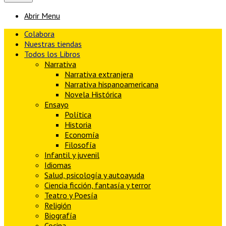
Abrir Menu
Colabora
Nuestras tiendas
Todos los Libros
Narrativa
Narrativa extranjera
Narrativa hispanoamericana
Novela Histórica
Ensayo
Política
Historia
Economía
Filosofía
Infantil y juvenil
Idiomas
Salud, psicología y autoayuda
Ciencia ficción, fantasía y terror
Teatro y Poesía
Religión
Biografía
Cocina