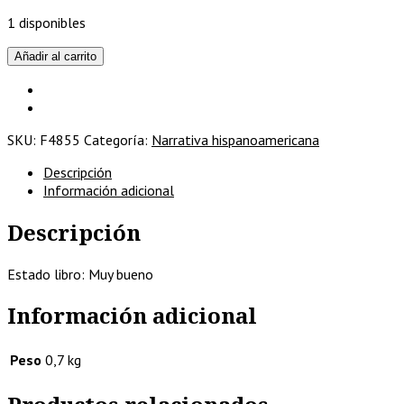
1 disponibles
Las
Añadir al carrito
maléficas
/Mikel
Azurmendi
/Hiria,2012
SKU:
F4855
Categoría:
Narrativa hispanoamericana
cantidad
Descripción
Información adicional
Descripción
Estado libro: Muy bueno
Información adicional
Peso
0,7 kg