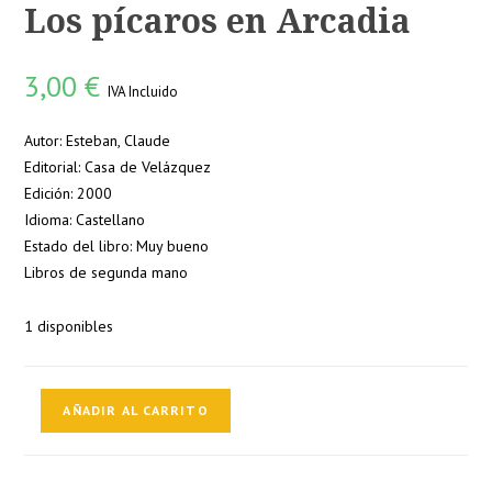
Los pícaros en Arcadia
3,00
€
IVA Incluido
Autor: Esteban, Claude
Editorial: Casa de Velázquez
Edición: 2000
Idioma: Castellano
Estado del libro: Muy bueno
Libros de segunda mano
1 disponibles
Les
AÑADIR AL CARRITO
Gueux
en
Arcadie