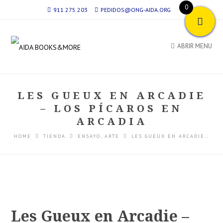
0
911 275 203
PEDIDOS@ONG-AIDA.ORG
ABRIR MENU
LES GUEUX EN ARCADIE
– LOS PÍCAROS EN
ARCADIA
HOME
TIENDA
ENSAYO
,
ARTE
LES GUEUX EN ARCADIE…
Les Gueux en Arcadie –