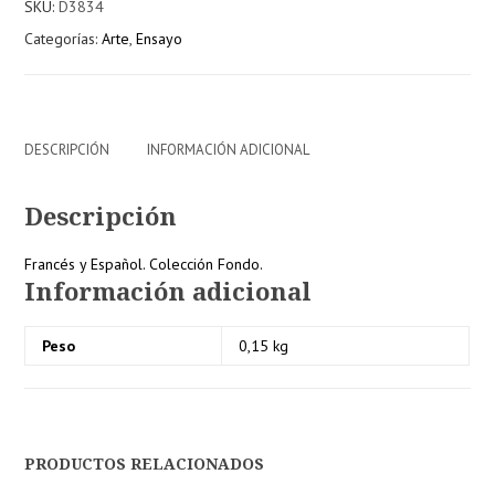
SKU:
D3834
-
Categorías:
Arte
,
Ensayo
Los
pícaros
en
Arcadia
cantidad
DESCRIPCIÓN
INFORMACIÓN ADICIONAL
Descripción
Francés y Español. Colección Fondo.
Información adicional
Peso
0,15 kg
PRODUCTOS RELACIONADOS