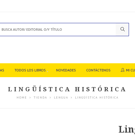
DAS
TODOS LOS LIBROS
NOVEDADES
CONTÁCTENOS
MI C
LINGÜÍSTICA HISTÓRICA
HOME
TIENDA
LENGUA
LINGÜÍSTICA HISTÓRICA
Lin