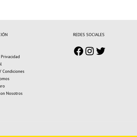
CIÓN
REDES SOCIALES
Facebook
Instagram
Twitter
e Privacidad
l
Y Condiciones
Somos
uro
Con Nosotros