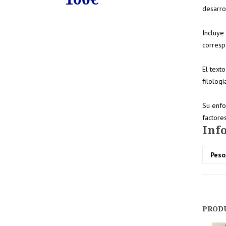
desarro
Incluye 
corresp
El texto
filologí
Su enfo
factores
Inf
Peso
PROD