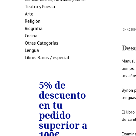
Teatro y Poesía
Arte
Religión
Biografía
DESCRI
Cocina
Otras Categorías
Des
Lengua
Libros Raros / especial
Manual 
tiempo.
los año
de
5% de
7% de
Bynon p
uento
descuento
descue
lenguas
edidos
en tu
en tu
riores
pedido
pedido
El libr
de camb
0€
superior a
superio
100€
150€
Examina