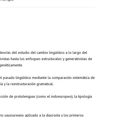
eorías del estudio del cambio lingüístico a lo largo del
vistas hasta los enfoques estructurales y generativistas de
genéticamente.
5% de
7% de
 el pasado lingüístico mediante la comparación sistemática de
descuento
descuento
 y la reestructuración gramatical.
s
en tu
en tu
s
pedido
pedido
ucción de protolenguas (como el indoeuropeo), la tipología
superior a
superior a
100€
150€
mo saussureano aplicado a la diacronía y los primeros