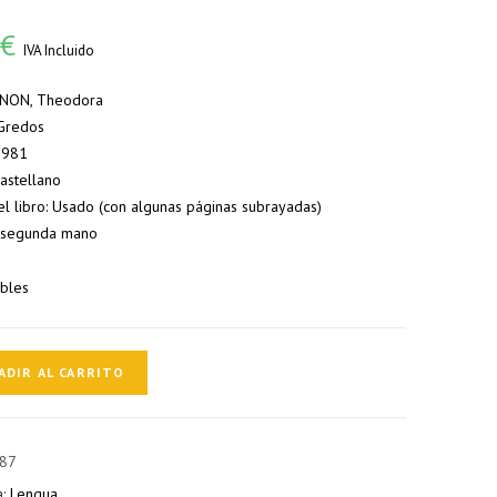
0
€
IVA Incluido
YNON, Theodora
:Gredos
 1981
Castellano
el libro: Usado (con algunas páginas subrayadas)
 segunda mano
ibles
a
ADIR AL CARRITO
87
a:
Lengua