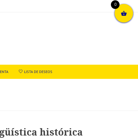
0
UENTA
LISTA DE DESEOS
güística histórica