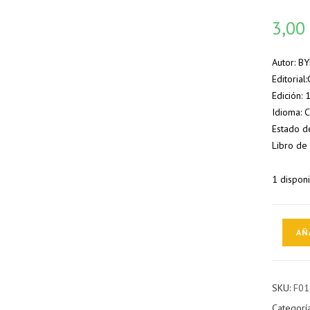
3,0
Autor: B
Editorial
Edición:
Idioma: 
Estado d
Libro de
1 dispon
Lingüístic
AÑ
histórica
cantidad
SKU:
F01
Categorí