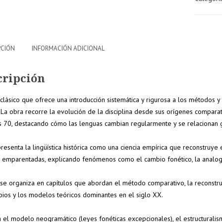
PCIÓN
INFORMACIÓN ADICIONAL
cripción
clásico que ofrece una introducción sistemática y rigurosa a los métodos y t
 La obra recorre la evolución de la disciplina desde sus orígenes comparati
s 70, destacando cómo las lenguas cambian regularmente y se relacionan 
10% de
15% de
resenta la lingüística histórica como una ciencia empírica que reconstruye
nto
descuento
descuento
 emparentadas, explicando fenómenos como el cambio fonético, la analogía
en tu
en pedido
pedido
superiore
o se organiza en capítulos que abordan el método comparativo, la reconstr
ios y los modelos teóricos dominantes en el siglo XX.
r a
superior a
a 250€
200€
 el modelo neogramático (leyes fonéticas excepcionales), el estructuralis