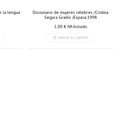
e la lengua
Diccionario de mujeres célebres /Cristina
Segura Graiño /Espasa,1998
2,00
€
IVA Incluido
AÑADIR AL CARRITO