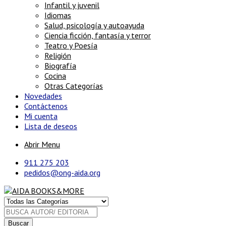
Infantil y juvenil
Idiomas
Salud, psicología y autoayuda
Ciencia ficción, fantasía y terror
Teatro y Poesía
Religión
Biografía
Cocina
Otras Categorías
Novedades
Contáctenos
Mi cuenta
Lista de deseos
Abrir Menu
911 275 203
pedidos@ong-aida.org
Buscar