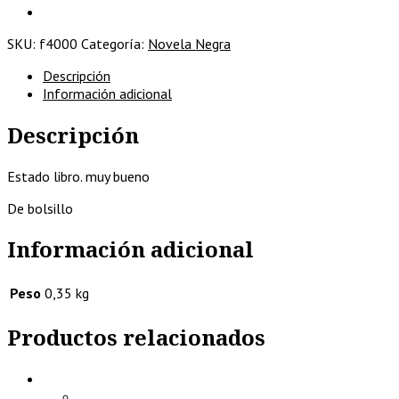
Gómez-
Jurado/ed.B,2022
SKU:
f4000
Categoría:
Novela Negra
cantidad
Descripción
Información adicional
Descripción
Estado libro. muy bueno
De bolsillo
Información adicional
Peso
0,35 kg
Productos relacionados