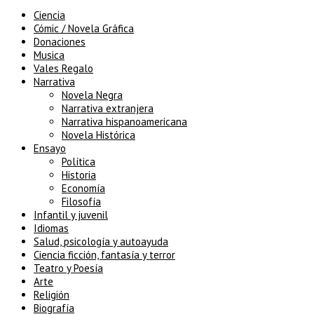
Ciencia
Cómic / Novela Gráfica
Donaciones
Musica
Vales Regalo
Narrativa
Novela Negra
Narrativa extranjera
Narrativa hispanoamericana
Novela Histórica
Ensayo
Política
Historia
Economía
Filosofía
Infantil y juvenil
Idiomas
Salud, psicología y autoayuda
Ciencia ficción, fantasía y terror
Teatro y Poesía
Arte
Religión
Biografía