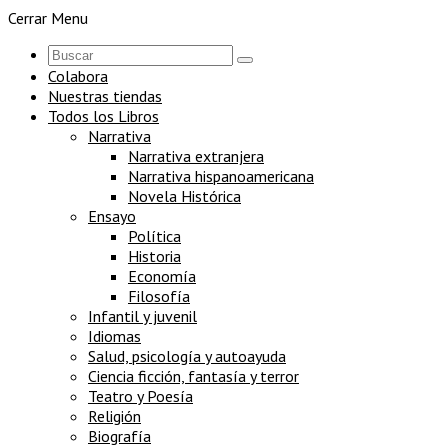
Cerrar Menu
Colabora
Nuestras tiendas
Todos los Libros
Narrativa
Narrativa extranjera
Narrativa hispanoamericana
Novela Histórica
Ensayo
Política
Historia
Economía
Filosofía
Infantil y juvenil
Idiomas
Salud, psicología y autoayuda
Ciencia ficción, fantasía y terror
Teatro y Poesía
Religión
Biografía