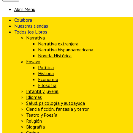
Abrir Menu
Colabora
Nuestras tiendas
Todos los Libros
Narrativa
Narrativa extranjera
Narrativa hispanoamericana
Novela Histórica
Ensayo
Política
Historia
Economía
Filosofía
Infantil y juvenil
Idiomas
Salud, psicología y autoayuda
Ciencia ficción, fantasía y terror
Teatro y Poesía
Religión
Biografía
Cocina