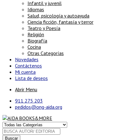
Infantil y juvenil
Idiomas
Salud, psicología y autoayuda
Ciencia ficción, fantasía y terror
Teatro y Poesía
Religión
Biografía
Cocina
Otras Categorías
Novedades
Contáctenos
Mi cuenta
Lista de deseos
Abrir Menu
911 275 203
pedidos@ong-aida.org
Buscar