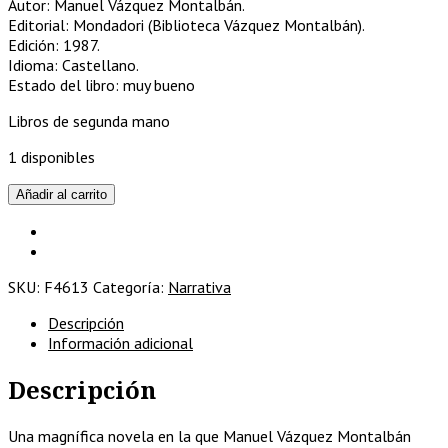
Autor: Manuel Vázquez Montalbán.
Editorial: Mondadori (Biblioteca Vázquez Montalbán).
Edición: 1987.
Idioma: Castellano.
Estado del libro: muy bueno
Libros de segunda mano
1 disponibles
Los
Añadir al carrito
alegres
muchachos
de
Atzavara.
SKU:
F4613
Categoría:
Narrativa
cantidad
Descripción
Información adicional
Descripción
Una magnífica novela en la que Manuel Vázquez Montalbán