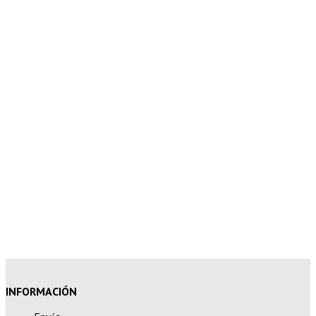
5% de descuento en tu pedido
superior a 100€
7% de descuento en tu pedido
superior a 150€
10% de descuento en tu pedido
superior a 200€
15% de descuento en pedidos
superiores a 250€
INFORMACIÓN