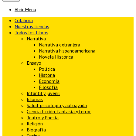
Abrir Menu
Colabora
Nuestras tiendas
Todos los Libros
Narrativa
Narrativa extranjera
Narrativa hispanoamericana
Novela Histórica
Ensayo
Política
Historia
Economía
Filosofía
Infantil y juvenil
Idiomas
Salud, psicología y autoayuda
Ciencia ficción, fantasía y terror
Teatro y Poesía
Religión
Biografía
Cocina