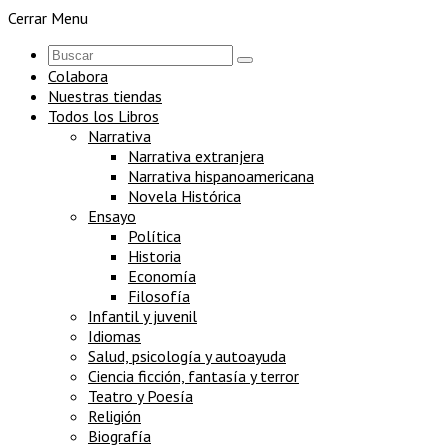
Cerrar Menu
Colabora
Nuestras tiendas
Todos los Libros
Narrativa
Narrativa extranjera
Narrativa hispanoamericana
Novela Histórica
Ensayo
Política
Historia
Economía
Filosofía
Infantil y juvenil
Idiomas
Salud, psicología y autoayuda
Ciencia ficción, fantasía y terror
Teatro y Poesía
Religión
Biografía