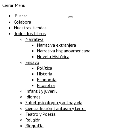
Cerrar Menu
Colabora
Nuestras tiendas
Todos los Libros
Narrativa
Narrativa extranjera
Narrativa hispanoamericana
Novela Histórica
Ensayo
Política
Historia
Economía
Filosofía
Infantil y juvenil
Idiomas
Salud, psicología y autoayuda
Ciencia ficción, fantasía y terror
Teatro y Poesía
Religión
Biografía