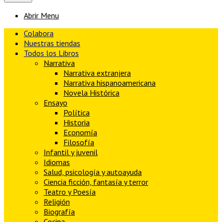
Abrir Menu
Colabora
Nuestras tiendas
Todos los Libros
Narrativa
Narrativa extranjera
Narrativa hispanoamericana
Novela Histórica
Ensayo
Política
Historia
Economía
Filosofía
Infantil y juvenil
Idiomas
Salud, psicología y autoayuda
Ciencia ficción, fantasía y terror
Teatro y Poesía
Religión
Biografía
Cocina