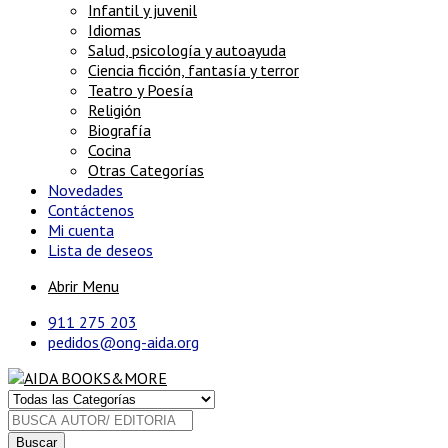
Infantil y juvenil
Idiomas
Salud, psicología y autoayuda
Ciencia ficción, fantasía y terror
Teatro y Poesía
Religión
Biografía
Cocina
Otras Categorías
Novedades
Contáctenos
Mi cuenta
Lista de deseos
Abrir Menu
911 275 203
pedidos@ong-aida.org
Buscar