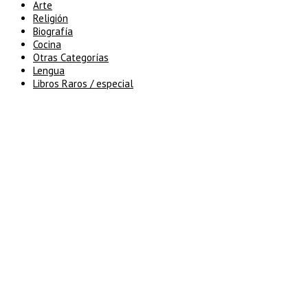
Arte
Religión
Biografía
Cocina
Otras Categorías
Lengua
Libros Raros / especial
5% de descuento en tu pedido
superior a 100€
7% de descuento en tu pedido
superior a 150€
10% de descuento en tu pedido
superior a 200€
15% de descuento en pedidos