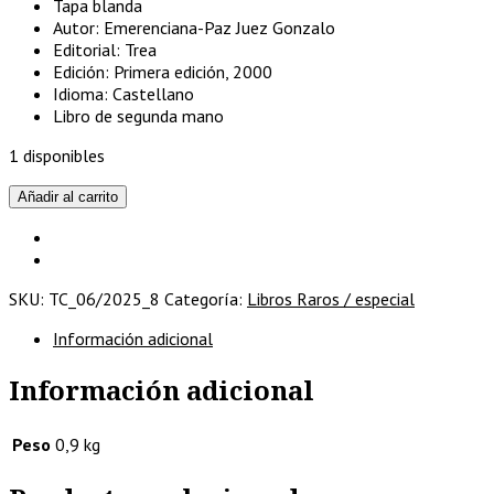
Tapa blanda
Autor: Emerenciana-Paz Juez Gonzalo
Editorial: Trea
Edición: Primera edición, 2000
Idioma: Castellano
Libro de segunda mano
1 disponibles
Los
Añadir al carrito
ferroviarios
de
las
antiguas
SKU:
TC_06/2025_8
Categoría:
Libros Raros / especial
compañías
cantidad
Información adicional
Información adicional
Peso
0,9 kg