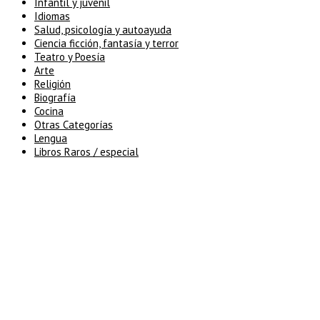
Infantil y juvenil
Idiomas
Salud, psicología y autoayuda
Ciencia ficción, fantasía y terror
Teatro y Poesía
Arte
Religión
Biografía
Cocina
Otras Categorías
Lengua
Libros Raros / especial
5% de descuento en tu pedido
superior a 100€
7% de descuento en tu pedido
superior a 150€
10% de descuento en tu pedido