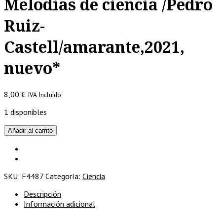
Melodías de ciencia /Pedro
Ruiz-
Castell/amarante,2021,
nuevo*
8,00
€
IVA Incluido
1 disponibles
Melodías
Añadir al carrito
de
ciencia
/Pedro
Ruiz-
SKU:
F4487
Categoría:
Ciencia
Castell/amarante,2021,
nuevo*
Descripción
cantidad
Información adicional