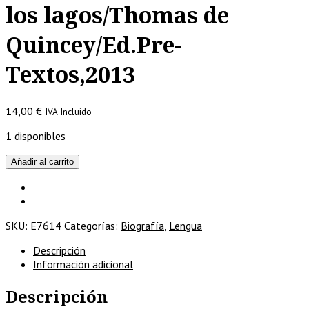
los lagos/Thomas de
Quincey/Ed.Pre-
Textos,2013
14,00
€
IVA Incluido
1 disponibles
Memoria
Añadir al carrito
de
los
poetas
de
SKU:
E7614
Categorías:
Biografía
,
Lengua
los
lagos/Thomas
Descripción
de
Información adicional
Quincey/Ed.Pre-
Textos,2013
Descripción
cantidad