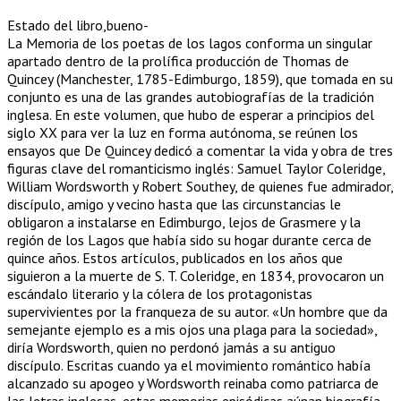
Estado del libro,bueno-
La Memoria de los poetas de los lagos conforma un singular
apartado dentro de la prolífica producción de Thomas de
Quincey (Manchester, 1785-Edimburgo, 1859), que tomada en su
conjunto es una de las grandes autobiografías de la tradición
inglesa. En este volumen, que hubo de esperar a principios del
siglo XX para ver la luz en forma autónoma, se reúnen los
ensayos que De Quincey dedicó a comentar la vida y obra de tres
figuras clave del romanticismo inglés: Samuel Taylor Coleridge,
William Wordsworth y Robert Southey, de quienes fue admirador,
discípulo, amigo y vecino hasta que las circunstancias le
obligaron a instalarse en Edimburgo, lejos de Grasmere y la
región de los Lagos que había sido su hogar durante cerca de
quince años. Estos artículos, publicados en los años que
siguieron a la muerte de S. T. Coleridge, en 1834, provocaron un
escándalo literario y la cólera de los protagonistas
supervivientes por la franqueza de su autor. «Un hombre que da
semejante ejemplo es a mis ojos una plaga para la sociedad»,
diría Wordsworth, quien no perdonó jamás a su antiguo
discípulo. Escritas cuando ya el movimiento romántico había
alcanzado su apogeo y Wordsworth reinaba como patriarca de
las letras inglesas, estas memorias episódicas aúnan biografía,