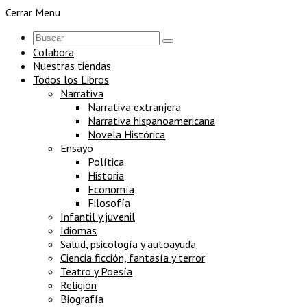
Cerrar Menu
Colabora
Nuestras tiendas
Todos los Libros
Narrativa
Narrativa extranjera
Narrativa hispanoamericana
Novela Histórica
Ensayo
Política
Historia
Economía
Filosofía
Infantil y juvenil
Idiomas
Salud, psicología y autoayuda
Ciencia ficción, fantasía y terror
Teatro y Poesía
Religión
Biografía