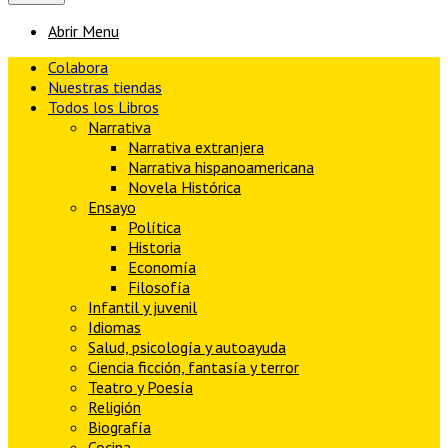
Abrir Menu
Colabora
Nuestras tiendas
Todos los Libros
Narrativa
Narrativa extranjera
Narrativa hispanoamericana
Novela Histórica
Ensayo
Política
Historia
Economía
Filosofía
Infantil y juvenil
Idiomas
Salud, psicología y autoayuda
Ciencia ficción, fantasía y terror
Teatro y Poesía
Religión
Biografía
Cocina