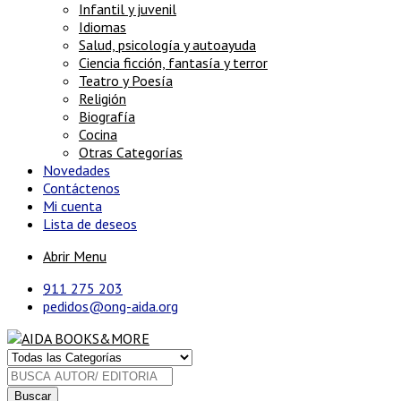
Infantil y juvenil
Idiomas
Salud, psicología y autoayuda
Ciencia ficción, fantasía y terror
Teatro y Poesía
Religión
Biografía
Cocina
Otras Categorías
Novedades
Contáctenos
Mi cuenta
Lista de deseos
Abrir Menu
911 275 203
pedidos@ong-aida.org
Buscar