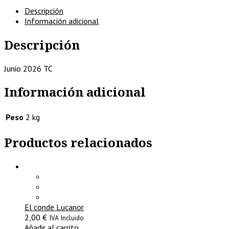
MATRITENSES
Descripción
por
Información adicional
el
curioso
Descripción
parlante
(Facsímil
de
Junio 2026 TC
1851)
cantidad
Información adicional
Peso
2 kg
Productos relacionados
El conde Lucanor
2,00
€
IVA Incluido
Añadir al carrito