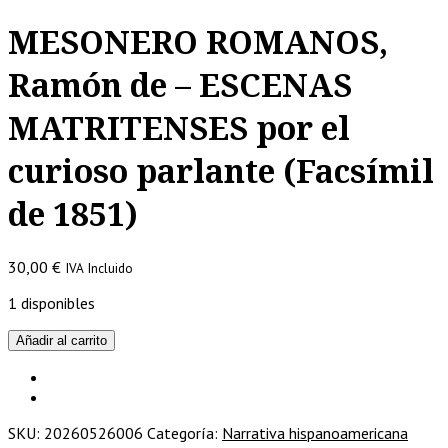
MESONERO ROMANOS,
Ramón de – ESCENAS
MATRITENSES por el
curioso parlante (Facsímil
de 1851)
30,00
€
IVA Incluido
1 disponibles
MESONERO
Añadir al carrito
ROMANOS,
Ramón
de
-
SKU:
20260526006
Categoría:
Narrativa hispanoamericana
ESCENAS