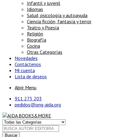
Infantil y juvenil
Idiomas
Salud, psicología y autoayuda
Ciencia ficción, fantasía y terror
Teatro y Poesía
Religión
Biografía
Cocina
Otras Categorías
Novedades
Contáctenos
Mi cuenta
Lista de deseos
Abrir Menu
911 275 203
pedidos@ong-aida.org
Buscar