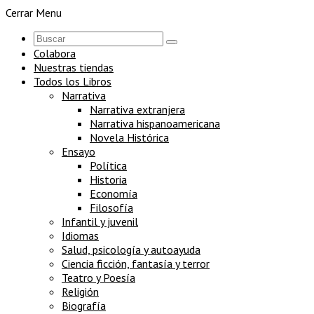
Cerrar Menu
Colabora
Nuestras tiendas
Todos los Libros
Narrativa
Narrativa extranjera
Narrativa hispanoamericana
Novela Histórica
Ensayo
Política
Historia
Economía
Filosofía
Infantil y juvenil
Idiomas
Salud, psicología y autoayuda
Ciencia ficción, fantasía y terror
Teatro y Poesía
Religión
Biografía