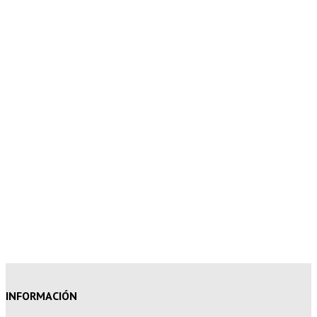
5% de descuento en tu pedido
superior a 100€
7% de descuento en tu pedido
superior a 150€
10% de descuento en tu pedido
superior a 200€
15% de descuento en pedidos
superiores a 250€
INFORMACIÓN