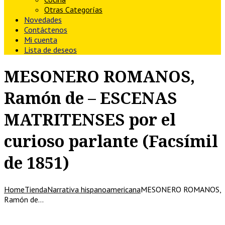
Otras Categorías
Novedades
Contáctenos
Mi cuenta
Lista de deseos
MESONERO ROMANOS,
Ramón de – ESCENAS
MATRITENSES por el
curioso parlante (Facsímil
de 1851)
Home
Tienda
Narrativa hispanoamericana
MESONERO ROMANOS,
Ramón de…