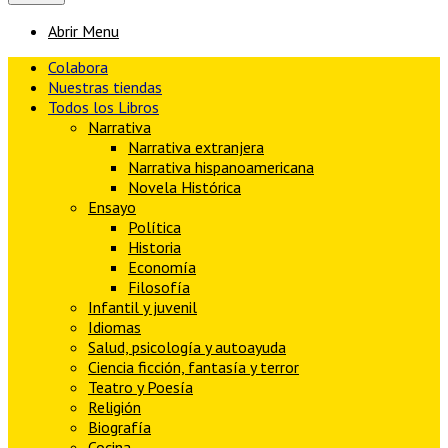
Abrir Menu
Colabora
Nuestras tiendas
Todos los Libros
Narrativa
Narrativa extranjera
Narrativa hispanoamericana
Novela Histórica
Ensayo
Política
Historia
Economía
Filosofía
Infantil y juvenil
Idiomas
Salud, psicología y autoayuda
Ciencia ficción, fantasía y terror
Teatro y Poesía
Religión
Biografía
Cocina