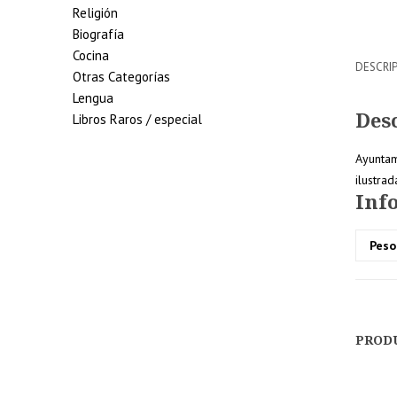
Religión
Biografía
Cocina
DESCRI
Otras Categorías
Lengua
Des
Libros Raros / especial
Ayuntami
ilustra
5% de
Inf
descuento
Peso
en tu
pedido
superior a
100€
PROD