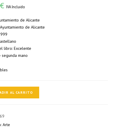
0
€
IVA Incluido
yuntamiento de Alicante
: Ayuntamiento de Alicante
 1999
Castellano
l libro: Excelente
e segunda mano
ibles
ADIR AL CARRITO
a,
69
a:
Arte