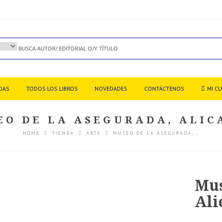
DAS
TODOS LOS LIBROS
NOVEDADES
CONTÁCTENOS
MI C
EO DE LA ASEGURADA, ALIC
HOME
TIENDA
ARTE
MUSEO DE LA ASEGURADA,…
Mus
Ali