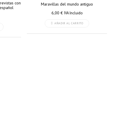
trevistas con
Maravillas del mundo antiguo
 español
6,00
€
IVA Incluido
AÑADIR AL CARRITO