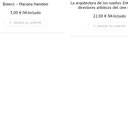
La arquitectura de los sueños. En
Botero – Mariana Hanstein
directores artísticos del cine
3,00
€
IVA Incluido
22,00
€
IVA Incluido
AÑADIR AL CARRITO
AÑADIR AL CARRITO