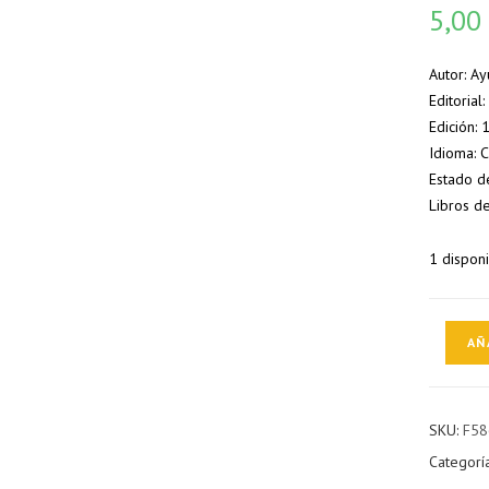
5,0
Autor: A
Editorial
Edición:
Idioma: 
Estado de
Libros d
1 dispon
Museo
AÑ
de
la
Asegurad
SKU:
F58
Alicante
Categorí
cantidad