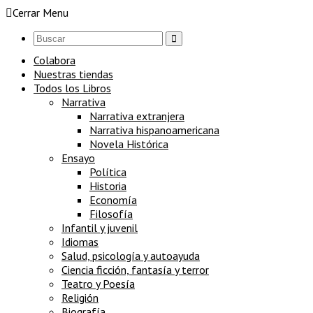
Cerrar Menu
Colabora
Nuestras tiendas
Todos los Libros
Narrativa
Narrativa extranjera
Narrativa hispanoamericana
Novela Histórica
Ensayo
Política
Historia
Economía
Filosofía
Infantil y juvenil
Idiomas
Salud, psicología y autoayuda
Ciencia ficción, fantasía y terror
Teatro y Poesía
Religión
Biografía