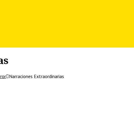
as
rror
Narraciones Extraordinarias