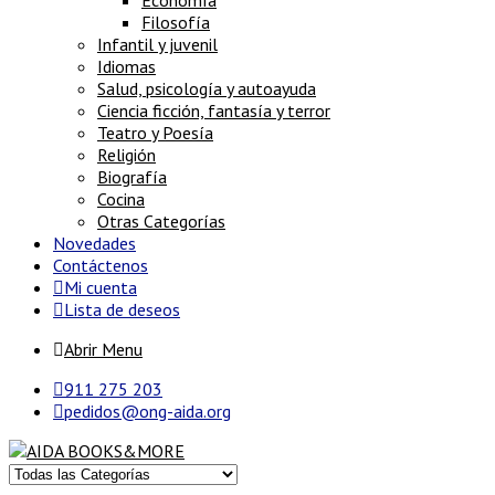
Economía
Filosofía
Infantil y juvenil
Idiomas
Salud, psicología y autoayuda
Ciencia ficción, fantasía y terror
Teatro y Poesía
Religión
Biografía
Cocina
Otras Categorías
Novedades
Contáctenos
Mi cuenta
Lista de deseos
Abrir Menu
911 275 203
pedidos@ong-aida.org
Buscar