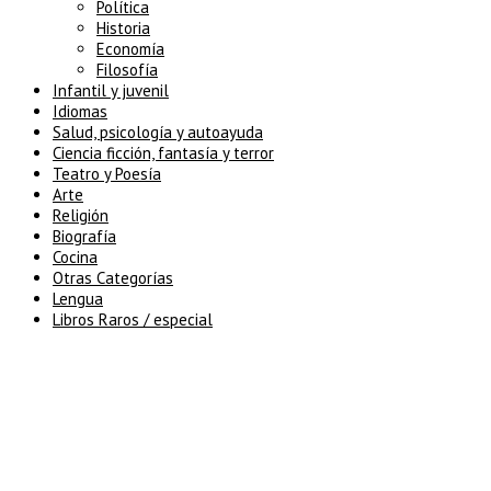
Política
Historia
Economía
Filosofía
Infantil y juvenil
Idiomas
Salud, psicología y autoayuda
Ciencia ficción, fantasía y terror
Teatro y Poesía
Arte
Religión
Biografía
Cocina
Otras Categorías
Lengua
Libros Raros / especial
5% de descuento en tu pedido
superior a 100€
7% de descuento en tu pedido