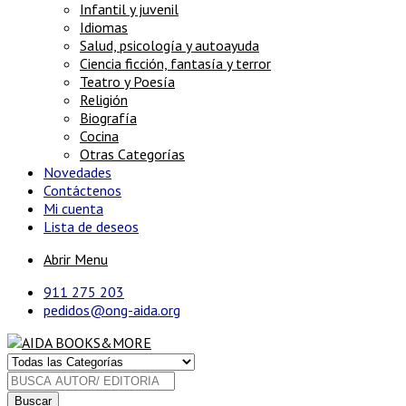
Infantil y juvenil
Idiomas
Salud, psicología y autoayuda
Ciencia ficción, fantasía y terror
Teatro y Poesía
Religión
Biografía
Cocina
Otras Categorías
Novedades
Contáctenos
Mi cuenta
Lista de deseos
Abrir Menu
911 275 203
pedidos@ong-aida.org
Buscar