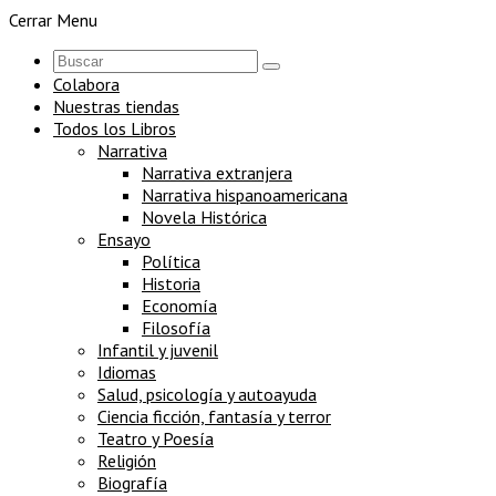
Cerrar Menu
Colabora
Nuestras tiendas
Todos los Libros
Narrativa
Narrativa extranjera
Narrativa hispanoamericana
Novela Histórica
Ensayo
Política
Historia
Economía
Filosofía
Infantil y juvenil
Idiomas
Salud, psicología y autoayuda
Ciencia ficción, fantasía y terror
Teatro y Poesía
Religión
Biografía