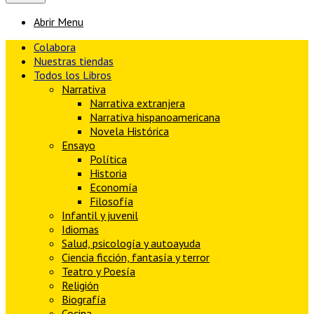
Abrir Menu
Colabora
Nuestras tiendas
Todos los Libros
Narrativa
Narrativa extranjera
Narrativa hispanoamericana
Novela Histórica
Ensayo
Política
Historia
Economía
Filosofía
Infantil y juvenil
Idiomas
Salud, psicología y autoayuda
Ciencia ficción, fantasía y terror
Teatro y Poesía
Religión
Biografía
Cocina