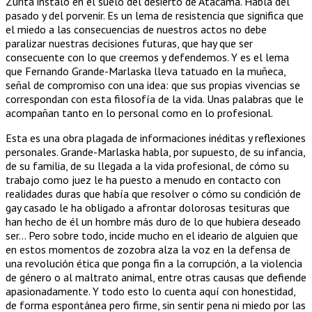
Zurita instaló en el suelo del desierto de Atacama. Habla del
pasado y del porvenir. Es un lema de resistencia que significa que
el miedo a las consecuencias de nuestros actos no debe
paralizar nuestras decisiones futuras, que hay que ser
consecuente con lo que creemos y defendemos. Y es el lema
que Fernando Grande-Marlaska lleva tatuado en la muñeca,
señal de compromiso con una idea: que sus propias vivencias se
correspondan con esta filosofía de la vida. Unas palabras que le
acompañan tanto en lo personal como en lo profesional.
Esta es una obra plagada de informaciones inéditas y reflexiones
personales. Grande-Marlaska habla, por supuesto, de su infancia,
de su familia, de su llegada a la vida profesional, de cómo su
trabajo como juez le ha puesto a menudo en contacto con
realidades duras que había que resolver o cómo su condición de
gay casado le ha obligado a afrontar dolorosas tesituras que
han hecho de él un hombre más duro de lo que hubiera deseado
ser… Pero sobre todo, incide mucho en el ideario de alguien que
en estos momentos de zozobra alza la voz en la defensa de
una revolución ética que ponga fin a la corrupción, a la violencia
de género o al maltrato animal, entre otras causas que defiende
apasionadamente. Y todo esto lo cuenta aquí con honestidad,
de forma espontánea pero firme, sin sentir pena ni miedo por las