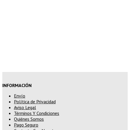
superior a 150€
10% de descuento en tu pedido
superior a 200€
15% de descuento en pedidos
superiores a 250€
INFORMACIÓN
Envío
Política de Privacidad
Aviso Legal
Términos Y Condiciones
Quiénes Somos
Pago Seguro