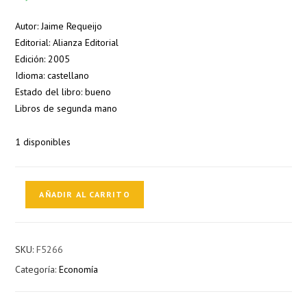
Autor: Jaime Requeijo
Editorial: Alianza Editorial
Edición: 2005
Idioma: castellano
Estado del libro: bueno
Libros de segunda mano
1 disponibles
Odisea
AÑADIR AL CARRITO
2050:
La
economía
SKU:
F5266
mundial
Categoría:
Economía
del
siglo
XXI