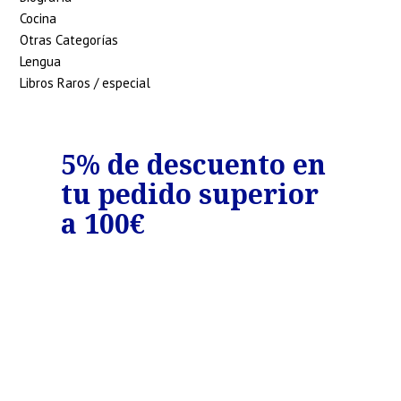
Cocina
Otras Categorías
Lengua
Libros Raros / especial
o
5% de descuento en
7%
tu pedido superior
tu
€
a 100€
a 