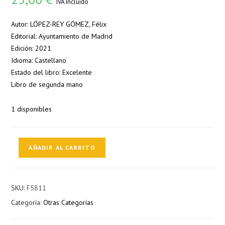
IVA Incluido
Autor: LÓPEZ-REY GÓMEZ, Félix
Editorial: Ayuntamiento de Madrid
Edición: 2021
Idioma: Castellano
Estado del libro: Excelente
Libro de segunda mano
1 disponibles
Orcasitas
AÑADIR AL CARRITO
-
Memorias
vinculantes
SKU:
F5811
de
Categoría:
Otras Categorías
un
barrio