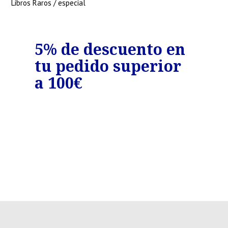
Libros Raros / especial
o
5% de descuento en
7%
tu pedido superior
tu
€
a 100€
a 