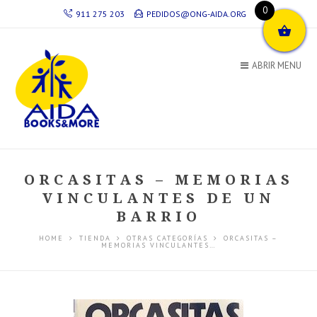
0
911 275 203
PEDIDOS@ONG-AIDA.ORG
ABRIR MENU
ORCASITAS – MEMORIAS
VINCULANTES DE UN
BARRIO
HOME
TIENDA
OTRAS CATEGORÍAS
ORCASITAS –
MEMORIAS VINCULANTES…