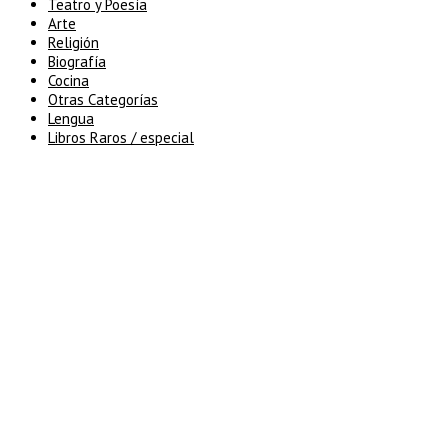
Teatro y Poesía
Arte
Religión
Biografía
Cocina
Otras Categorías
Lengua
Libros Raros / especial
5% de descuento en tu pedido
superior a 100€
7% de descuento en tu pedido
superior a 150€
10% de descuento en tu pedido
superior a 200€