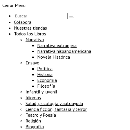
Cerrar Menu
Colabora
Nuestras tiendas
Todos los Libros
Narrativa
Narrativa extranjera
Narrativa hispanoamericana
Novela Histórica
Ensayo
Política
Historia
Economía
Filosofía
Infantil y juvenil
Idiomas
Salud, psicología y autoayuda
Ciencia ficción, fantasía y terror
Teatro y Poesía
Religión
Biografía