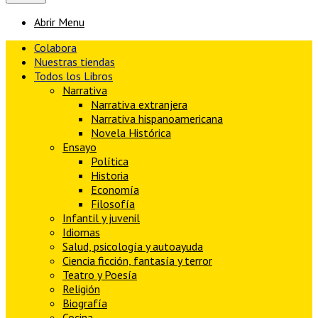
Abrir Menu
Colabora
Nuestras tiendas
Todos los Libros
Narrativa
Narrativa extranjera
Narrativa hispanoamericana
Novela Histórica
Ensayo
Política
Historia
Economía
Filosofía
Infantil y juvenil
Idiomas
Salud, psicología y autoayuda
Ciencia ficción, fantasía y terror
Teatro y Poesía
Religión
Biografía
Cocina