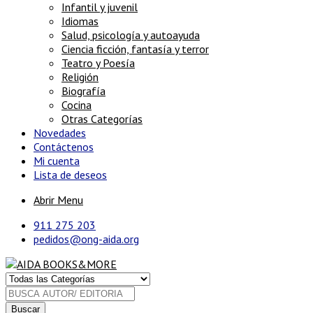
Infantil y juvenil
Idiomas
Salud, psicología y autoayuda
Ciencia ficción, fantasía y terror
Teatro y Poesía
Religión
Biografía
Cocina
Otras Categorías
Novedades
Contáctenos
Mi cuenta
Lista de deseos
Abrir Menu
911 275 203
pedidos@ong-aida.org
Buscar