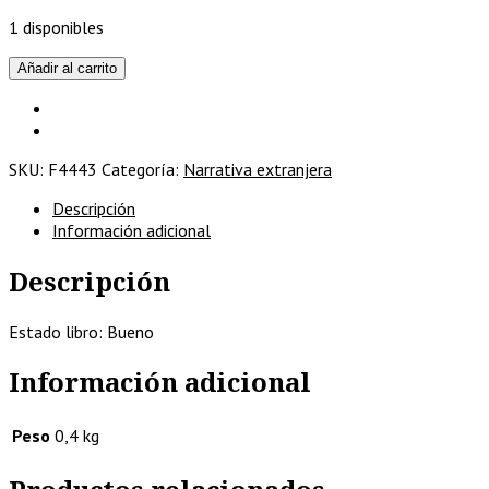
1 disponibles
Othello
Añadir al carrito
/W.Shakespeare
/Catedra,1985
cantidad
SKU:
F4443
Categoría:
Narrativa extranjera
Descripción
Información adicional
Descripción
Estado libro: Bueno
Información adicional
Peso
0,4 kg