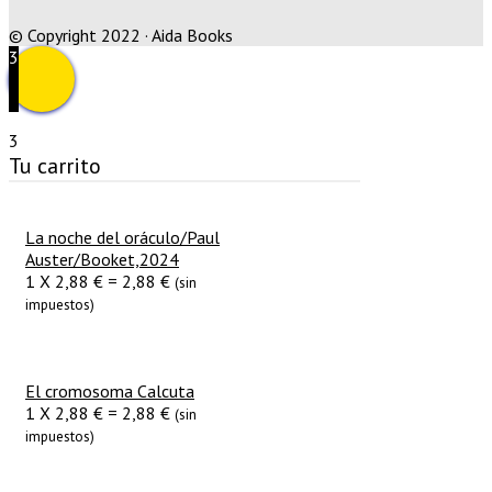
© Copyright 2022 · Aida Books
3
3
Tu carrito
La noche del oráculo/Paul
Auster/Booket,2024
1
X
2,88
€
=
2,88
€
(sin
impuestos)
El cromosoma Calcuta
1
X
2,88
€
=
2,88
€
(sin
impuestos)