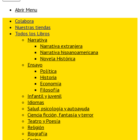
Abrir Menu
Colabora
Nuestras tiendas
Todos los Libros
Narrativa
Narrativa extranjera
Narrativa hispanoamericana
Novela Histórica
Ensayo
Política
Historia
Economía
Filosofía
Infantil y juvenil
Idiomas
Salud, psicología y autoayuda
Ciencia ficción, fantasía y terror
Teatro y Poesía
Religión
Biografía
Cocina