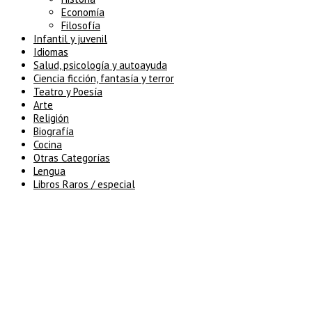
Economía
Filosofía
Infantil y juvenil
Idiomas
Salud, psicología y autoayuda
Ciencia ficción, fantasía y terror
Teatro y Poesía
Arte
Religión
Biografía
Cocina
Otras Categorías
Lengua
Libros Raros / especial
5% de descuento en tu pedido
superior a 100€
7% de descuento en tu pedido
superior a 150€