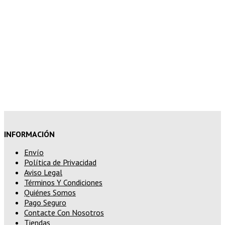
10% de descuento en tu pedido
superior a 200€
15% de descuento en pedidos
superiores a 250€
INFORMACIÓN
Envío
Política de Privacidad
Aviso Legal
Términos Y Condiciones
Quiénes Somos
Pago Seguro
Contacte Con Nosotros
Tiendas