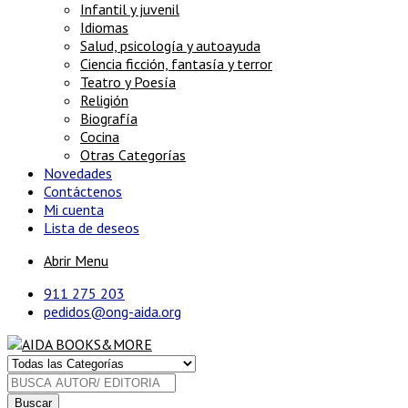
Infantil y juvenil
Idiomas
Salud, psicología y autoayuda
Ciencia ficción, fantasía y terror
Teatro y Poesía
Religión
Biografía
Cocina
Otras Categorías
Novedades
Contáctenos
Mi cuenta
Lista de deseos
Abrir Menu
911 275 203
pedidos@ong-aida.org
Buscar