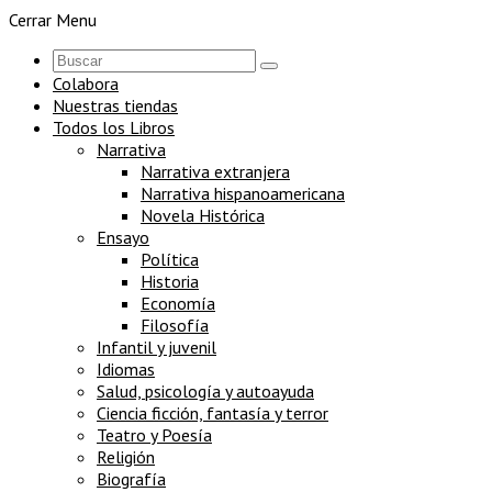
Cerrar Menu
Colabora
Nuestras tiendas
Todos los Libros
Narrativa
Narrativa extranjera
Narrativa hispanoamericana
Novela Histórica
Ensayo
Política
Historia
Economía
Filosofía
Infantil y juvenil
Idiomas
Salud, psicología y autoayuda
Ciencia ficción, fantasía y terror
Teatro y Poesía
Religión
Biografía