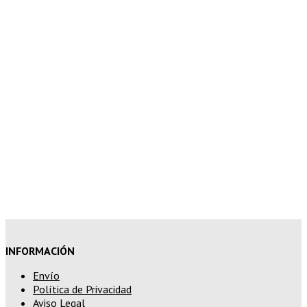
superior a 100€
7% de descuento en tu pedido
superior a 150€
10% de descuento en tu pedido
superior a 200€
15% de descuento en pedidos
superiores a 250€
INFORMACIÓN
Envío
Política de Privacidad
Aviso Legal