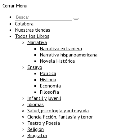
Cerrar Menu
Colabora
Nuestras tiendas
Todos los Libros
Narrativa
Narrativa extranjera
Narrativa hispanoamericana
Novela Histórica
Ensayo
Política
Historia
Economía
Filosofía
Infantil y juvenil
Idiomas
Salud, psicología y autoayuda
Ciencia ficción, fantasía y terror
Teatro y Poesía
Religión
Biografía