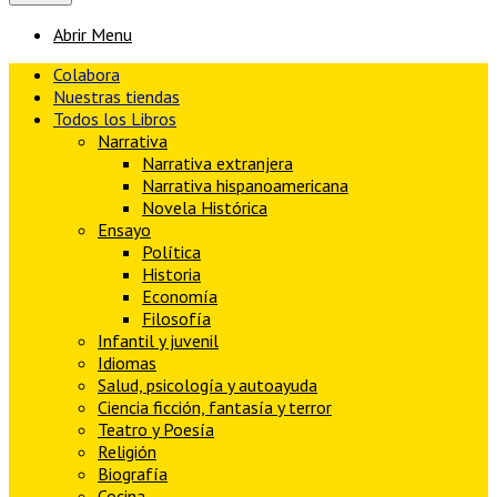
Abrir Menu
Colabora
Nuestras tiendas
Todos los Libros
Narrativa
Narrativa extranjera
Narrativa hispanoamericana
Novela Histórica
Ensayo
Política
Historia
Economía
Filosofía
Infantil y juvenil
Idiomas
Salud, psicología y autoayuda
Ciencia ficción, fantasía y terror
Teatro y Poesía
Religión
Biografía
Cocina