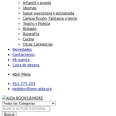
Infantil y juvenil
Idiomas
Salud, psicología y autoayuda
Ciencia ficción, fantasía y terror
Teatro y Poesía
Religión
Biografía
Cocina
Otras Categorías
Novedades
Contáctenos
Mi cuenta
Lista de deseos
Abrir Menu
911 275 203
pedidos@ong-aida.org
Buscar