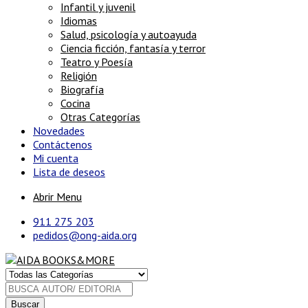
Infantil y juvenil
Idiomas
Salud, psicología y autoayuda
Ciencia ficción, fantasía y terror
Teatro y Poesía
Religión
Biografía
Cocina
Otras Categorías
Novedades
Contáctenos
Mi cuenta
Lista de deseos
Abrir Menu
911 275 203
pedidos@ong-aida.org
Buscar