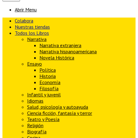
Abrir Menu
Colabora
Nuestras tiendas
Todos los Libros
Narrativa
Narrativa extranjera
Narrativa hispanoamericana
Novela Histórica
Ensayo
Política
Historia
Economía
Filosofía
Infantil y juvenil
Idiomas
Salud, psicología y autoayuda
Ciencia ficción, fantasía y terror
Teatro y Poesía
Religión
Biografía
Cocina