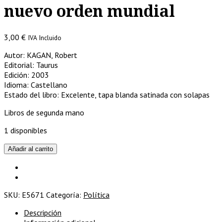
nuevo orden mundial
3,00
€
IVA Incluido
Autor: KAGAN, Robert
Editorial: Taurus
Edición: 2003
Idioma: Castellano
Estado del libro: Excelente, tapa blanda satinada con solapas
Libros de segunda mano
1 disponibles
Poder
Añadir al carrito
y
debilidad.
Europa
y
SKU:
E5671
Categoría:
Política
Estados
Unidos
Descripción
en