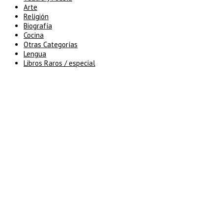
Arte
Religión
Biografía
Cocina
Otras Categorías
Lengua
Libros Raros / especial
5% de descuento en tu pedido
superior a 100€
7% de descuento en tu pedido
superior a 150€
10% de descuento en tu pedido
superior a 200€
15% de descuento en pedidos