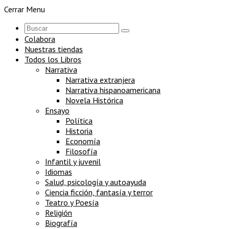
Cerrar Menu
Colabora
Nuestras tiendas
Todos los Libros
Narrativa
Narrativa extranjera
Narrativa hispanoamericana
Novela Histórica
Ensayo
Política
Historia
Economía
Filosofía
Infantil y juvenil
Idiomas
Salud, psicología y autoayuda
Ciencia ficción, fantasía y terror
Teatro y Poesía
Religión
Biografía